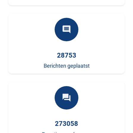
comment
28753
Berichten geplaatst
forum
273058