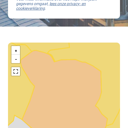
gegevens omgaat,
lees onze privacy- en
cookieverklaring
.
Kaart
van
+
Terneuzen
−