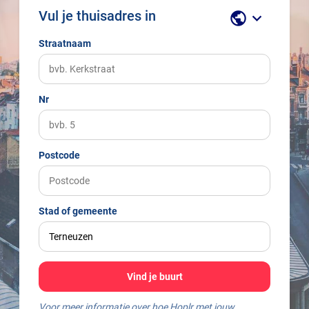
Vul je thuisadres in
public
keyboard_arrow_down
Straatnaam
Nr
Postcode
Stad of gemeente
Vind je buurt
Voor meer informatie over hoe Hoplr met jouw