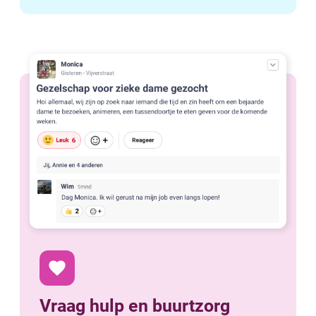
favorite
Vraag hulp en buurtzorg