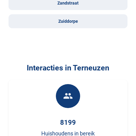
Zandstraat
Zuiddorpe
Interacties in Terneuzen
people
8199
Huishoudens in bereik