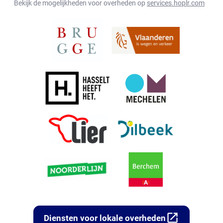
Bekijk de mogelijkheden voor overheden op
services.hoplr.com
open_in_new
Diensten voor lokale overheden