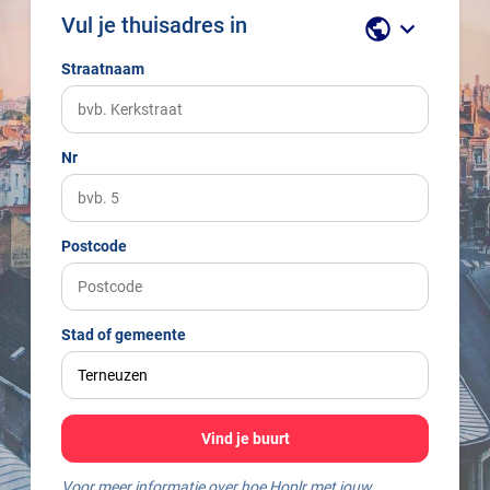
Vul je thuisadres in
public
keyboard_arrow_down
Straatnaam
Nr
Postcode
Stad of gemeente
Vind je buurt
Voor meer informatie over hoe Hoplr met jouw