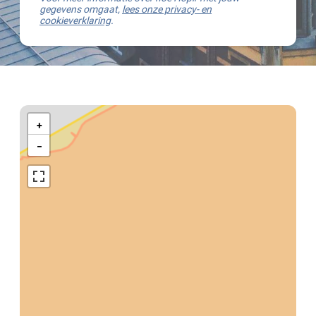
gegevens omgaat,
lees onze privacy- en
cookieverklaring
.
Kaart
van
+
Terneuzen
−