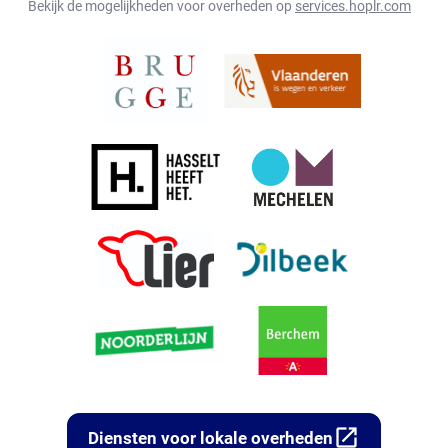
Bekijk de mogelijkheden voor overheden op
services.hoplr.com
open_in_new
Diensten voor lokale overheden