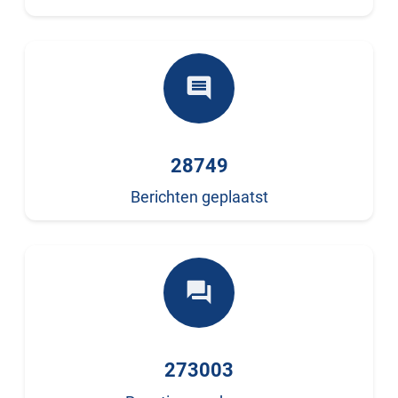
comment
28749
Berichten geplaatst
forum
273003