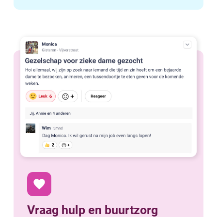
favorite
Vraag hulp en buurtzorg