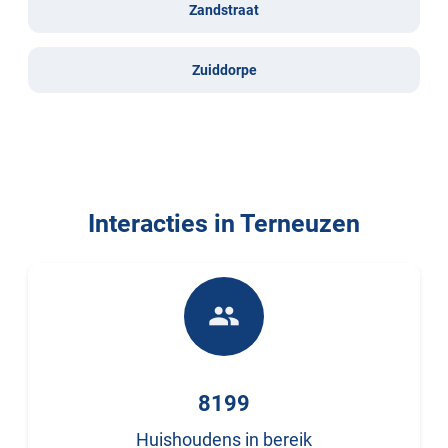
Zandstraat
Zuiddorpe
Interacties in Terneuzen
people
8199
Huishoudens in bereik