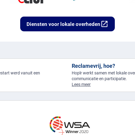
open_in_new
Diensten voor lokale overheden
Reclamevrij, hoe?
gestart werd vanuit een
Hoplr werkt samen met lokale over
communicatie en participatie.
Lees meer