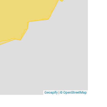
Geoapify
|
© OpenStreetMap