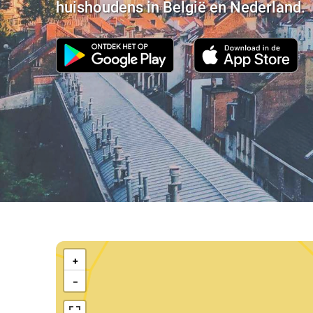
huishoudens in België en Nederland.
Kaart
van
+
Terneuzen
−