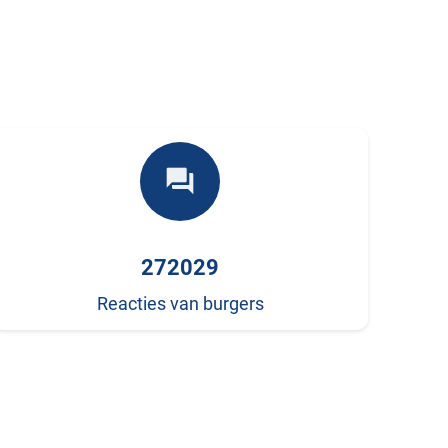
forum
272029
Reacties van burgers