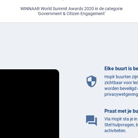
r
WINNAAR World Summit Awards 2020 in de categorie
'Government & Citizen Engagement'
Elke buurt is b
Hoplr buurten zij
security
zichtbaar voor le
worden beveiligd 
privacywetgeving
Praat met je b
question_answer
Via Hoplr sta je i
Stel hulpvragen, 
activiteiten.