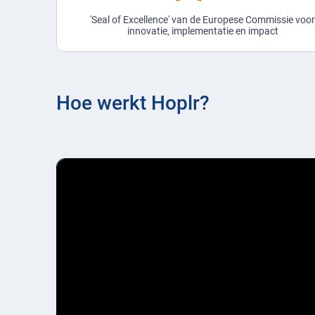
'Seal of Excellence' van de Europese Commissie voo
innovatie, implementatie en impact
Hoe werkt Hoplr?