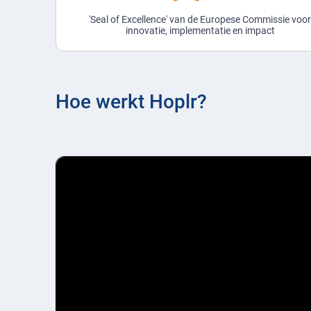
'Seal of Excellence' van de Europese Commissie voo
innovatie, implementatie en impact
Hoe werkt Hoplr?