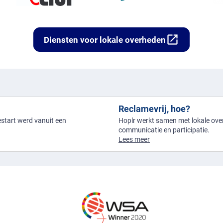
open_in_new
Diensten voor lokale overheden
Reclamevrij, hoe?
gestart werd vanuit een
Hoplr werkt samen met lokale over
communicatie en participatie.
Lees meer