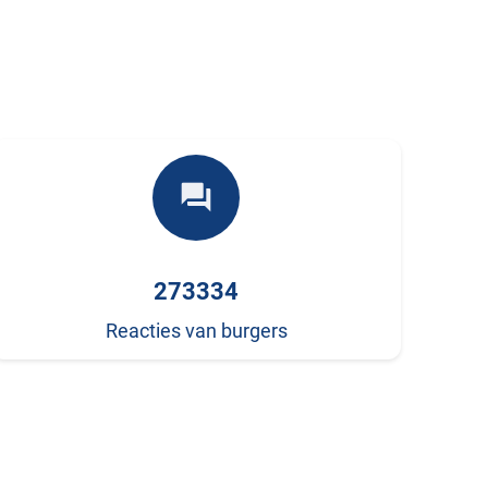
forum
273334
Reacties van burgers