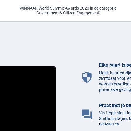
r
WINNAAR World Summit Awards 2020 in de categorie
'Government & Citizen Engagement'
Elke buurt is b
Hoplr buurten zij
security
zichtbaar voor le
worden beveiligd 
privacywetgeving
Praat met je b
question_answer
Via Hoplr sta je i
Stel hulpvragen, 
activiteiten.