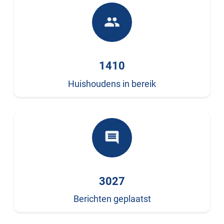
people
1410
Huishoudens in bereik
comment
3027
Berichten geplaatst