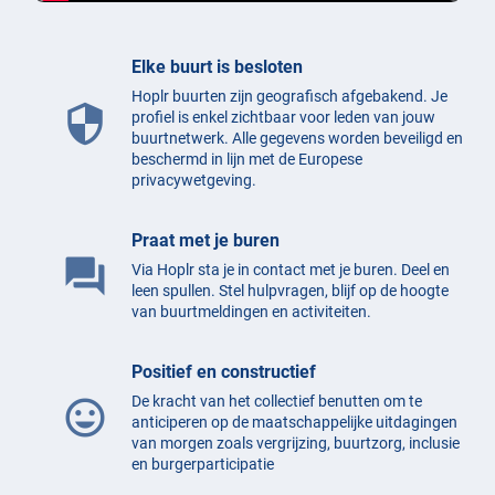
Elke buurt is besloten
Hoplr buurten zijn geografisch afgebakend. Je
security
profiel is enkel zichtbaar voor leden van jouw
buurtnetwerk. Alle gegevens worden beveiligd en
beschermd in lijn met de Europese
privacywetgeving.
Praat met je buren
question_answer
Via Hoplr sta je in contact met je buren. Deel en
leen spullen. Stel hulpvragen, blijf op de hoogte
van buurtmeldingen en activiteiten.
Positief en constructief
De kracht van het collectief benutten om te
mood
anticiperen op de maatschappelijke uitdagingen
van morgen zoals vergrijzing, buurtzorg, inclusie
en burgerparticipatie