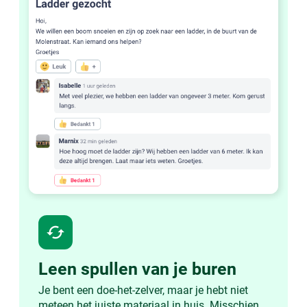
cached
Leen spullen van je buren
Je bent een doe-het-zelver, maar je hebt niet
meteen het juiste materiaal in huis. Misschien