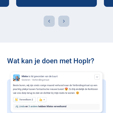
chevron_left
chevron_right
Wat kan je doen met Hoplr?