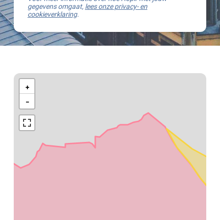
gegevens omgaat,
lees onze privacy- en
cookieverklaring
.
Kaart
van
+
Wingene
−