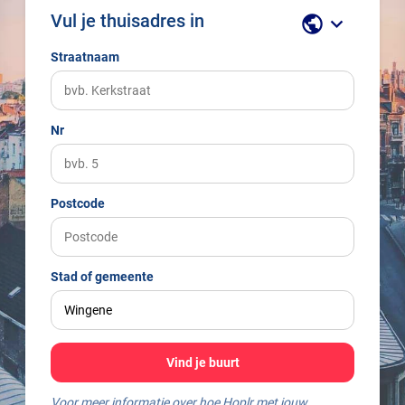
Vul je thuisadres in
public
keyboard_arrow_down
Straatnaam
Nr
Postcode
Stad of gemeente
Vind je buurt
Voor meer informatie over hoe Hoplr met jouw