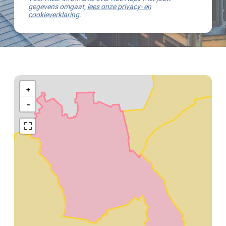
gegevens omgaat,
lees onze privacy- en
cookieverklaring
.
Kaart
van
+
Wingene
−