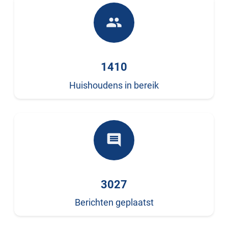
people
1410
Huishoudens in bereik
comment
3027
Berichten geplaatst