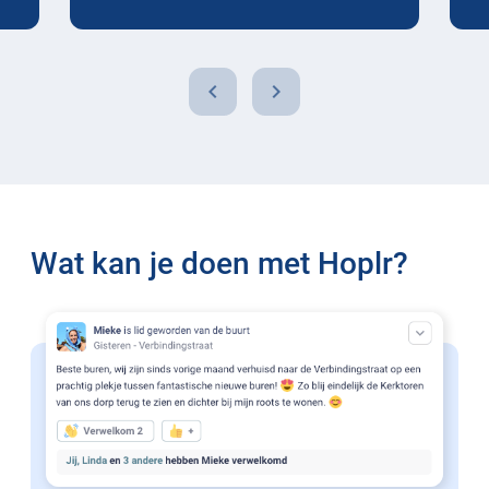
chevron_left
chevron_right
Wat kan je doen met Hoplr?