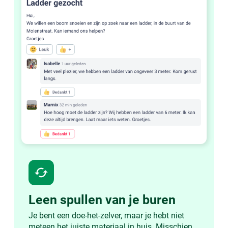
cached
Leen spullen van je buren
Je bent een doe-het-zelver, maar je hebt niet
meteen het juiste materiaal in huis. Misschien