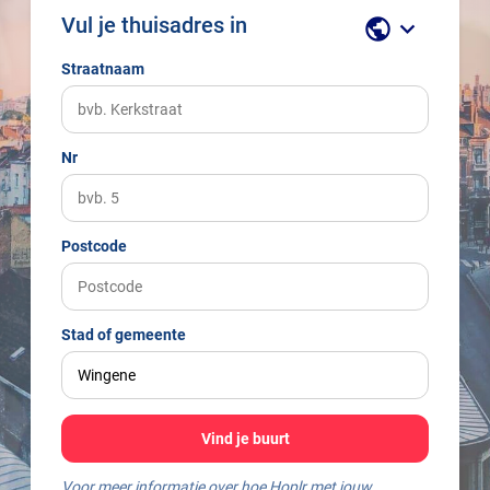
Vul je thuisadres in
public
keyboard_arrow_down
Straatnaam
Nr
Postcode
Stad of gemeente
Vind je buurt
Voor meer informatie over hoe Hoplr met jouw