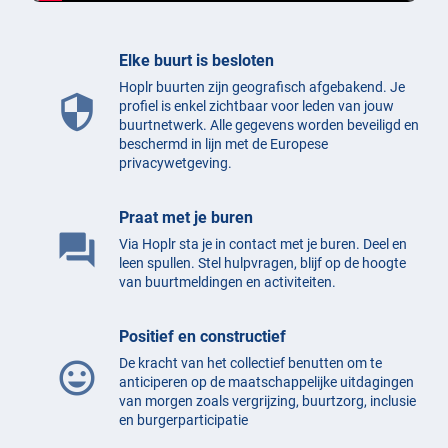
Elke buurt is besloten
Hoplr buurten zijn geografisch afgebakend. Je
security
profiel is enkel zichtbaar voor leden van jouw
buurtnetwerk. Alle gegevens worden beveiligd en
beschermd in lijn met de Europese
privacywetgeving.
Praat met je buren
question_answer
Via Hoplr sta je in contact met je buren. Deel en
leen spullen. Stel hulpvragen, blijf op de hoogte
van buurtmeldingen en activiteiten.
Positief en constructief
De kracht van het collectief benutten om te
mood
anticiperen op de maatschappelijke uitdagingen
van morgen zoals vergrijzing, buurtzorg, inclusie
en burgerparticipatie