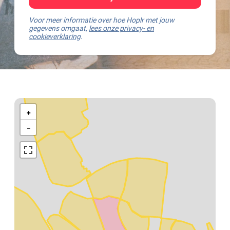
Voor meer informatie over hoe Hoplr met jouw
gegevens omgaat,
lees onze privacy- en
cookieverklaring
.
Kaart
van
+
Mechelen
−