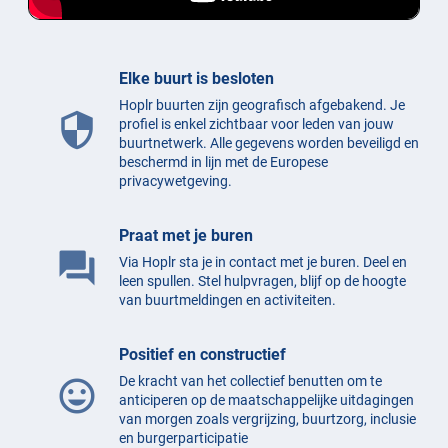
Elke buurt is besloten
Hoplr buurten zijn geografisch afgebakend. Je
security
profiel is enkel zichtbaar voor leden van jouw
buurtnetwerk. Alle gegevens worden beveiligd en
beschermd in lijn met de Europese
privacywetgeving.
Praat met je buren
question_answer
Via Hoplr sta je in contact met je buren. Deel en
leen spullen. Stel hulpvragen, blijf op de hoogte
van buurtmeldingen en activiteiten.
Positief en constructief
De kracht van het collectief benutten om te
mood
anticiperen op de maatschappelijke uitdagingen
van morgen zoals vergrijzing, buurtzorg, inclusie
en burgerparticipatie