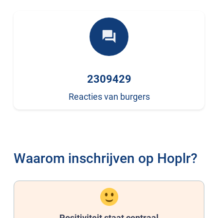
forum
2309429
Reacties van burgers
Waarom inschrijven op Hoplr?
Positiviteit staat centraal