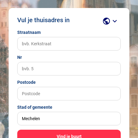
Vul je thuisadres in
public
keyboard_arrow_down
Straatnaam
Nr
Postcode
Stad of gemeente
Vind je buurt