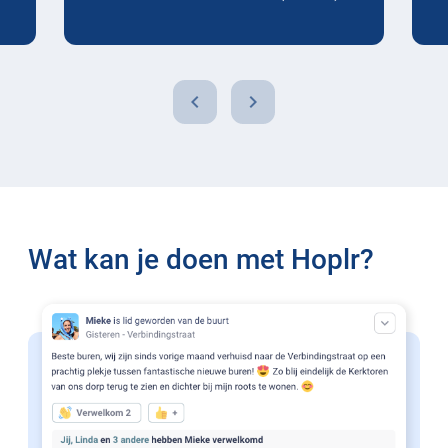
chevron_left
chevron_right
Wat kan je doen met Hoplr?