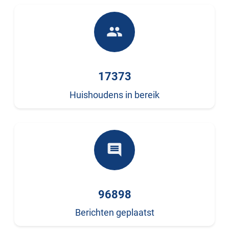
people
17373
Huishoudens in bereik
comment
96898
Berichten geplaatst