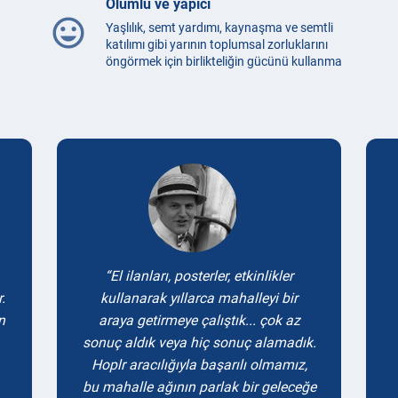
Olumlu ve yapıcı
mood
Yaşlılık, semt yardımı, kaynaşma ve semtli
katılımı gibi yarının toplumsal zorluklarını
öngörmek için birlikteliğin gücünü kullanma
Testimonials
El ilanları, posterler, etkinlikler
.
kullanarak yıllarca mahalleyi bir
n
araya getirmeye çalıştık... çok az
sonuç aldık veya hiç sonuç alamadık.
Hoplr aracılığıyla başarılı olmamız,
bu mahalle ağının parlak bir geleceğe