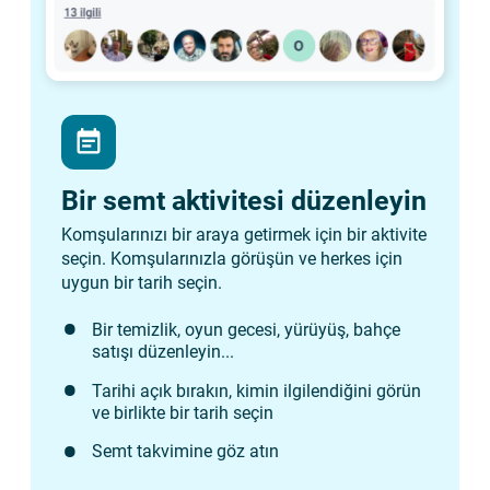
event_note
Bir semt aktivitesi düzenleyin
Komşularınızı bir araya getirmek için bir aktivite
seçin. Komşularınızla görüşün ve herkes için
uygun bir tarih seçin.
Bir temizlik, oyun gecesi, yürüyüş, bahçe
satışı düzenleyin...
Tarihi açık bırakın, kimin ilgilendiğini görün
ve birlikte bir tarih seçin
Semt takvimine göz atın