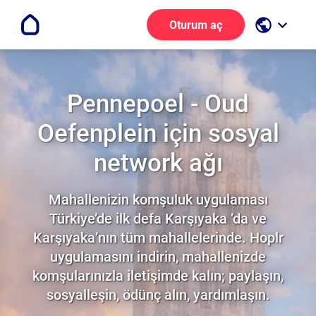
public
keyboard_arrow_down
Oturum aç
Pennepoel - Oud
Oefenplein için sosyal
network ağı
Mahallenizin komşuluk uygulaması
Türkiye’de ilk defa Karşıyaka ’da ve
Karşıyaka’nın tüm mahallelerinde. Hoplr
uygulamasını indirin, mahallenizde
komşularınızla iletişimde kalın; paylaşın,
sosyalleşin, ödünç alın, yardımlaşın.