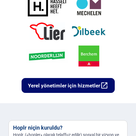
open_in_new
Yerel yönetimler için hizmetler
Hoplr niçin kuruldu?
Hoplr, («hopler» olarak telaffuz edilir) sosyal bir vizyon ve