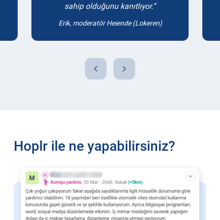
sahip olduğunu kanıtlıyor.
Erik, moderatör Heiende (Lokeren)
chevron_left
chevron_right
Hoplr ile ne yapabilirsiniz?