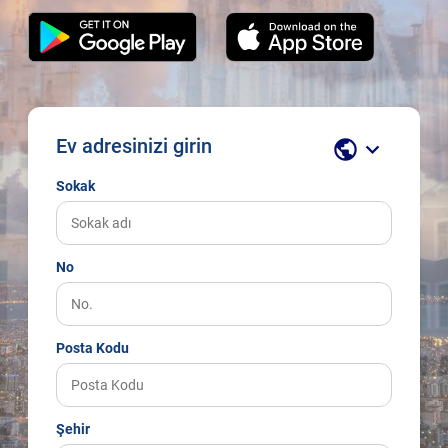
Ev adresinizi girin
public
keyboard_arrow_down
Sokak
No
Posta Kodu
Şehir