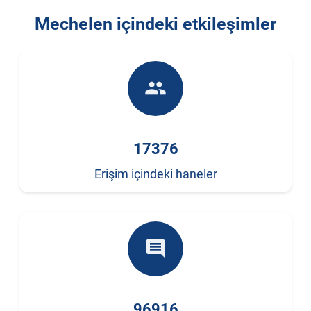
Mechelen içindeki etkileşimler
people
17376
Erişim içindeki haneler
comment
96916