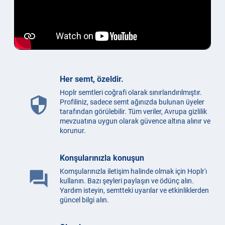
Her semt, özeldir.
Hoplr semtleri coğrafi olarak sınırlandırılmıştır.
security
Profiliniz, sadece semt ağınızda bulunan üyeler
tarafından görülebilir. Tüm veriler, Avrupa gizlilik
mevzuatına uygun olarak güvence altına alınır ve
korunur.
Konşularınızla konuşun
Komşularınızla iletişim halinde olmak için Hoplr'ı
question_answer
kullanın. Bazı şeyleri paylaşın ve ödünç alın.
Yardım isteyin, semtteki uyarılar ve etkinliklerden
güncel bilgi alın.