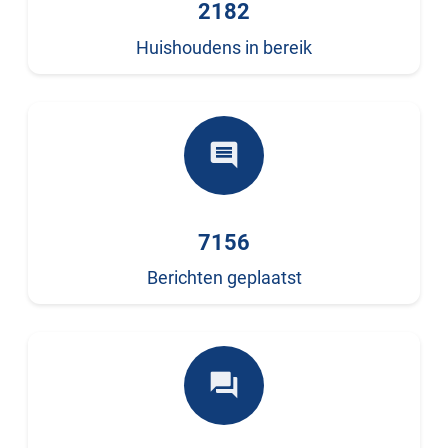
2182
Huishoudens in bereik
comment
7156
Berichten geplaatst
forum