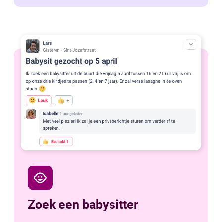
child_care
Zoek een babysitter