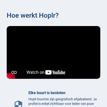
Hoe werkt Hoplr?
Elke buurt is besloten
Hoplr buurten zijn geografisch afgebakend. Je
security
profiel is enkel zichtbaar voor leden van jouw