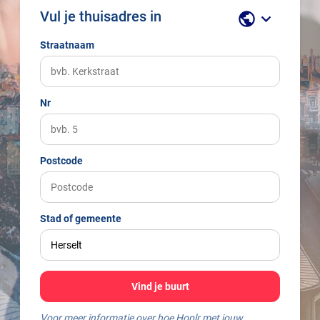
Vul je thuisadres in
public
keyboard_arrow_down
Straatnaam
Nr
Postcode
Stad of gemeente
Vind je buurt
Voor meer informatie over hoe Hoplr met jouw