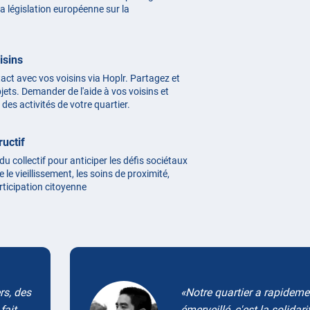
 législation européenne sur la
isins
act avec vos voisins via Hoplr. Partagez et
ets. Demander de l'aide à vos voisins et
des activités de votre quartier.
ructif
 du collectif pour anticiper les défis sociétaux
 le vieillissement, les soins de proximité,
articipation citoyenne
rs, des
Notre quartier a rapidemen
fait
émerveillé, c'est la solidari