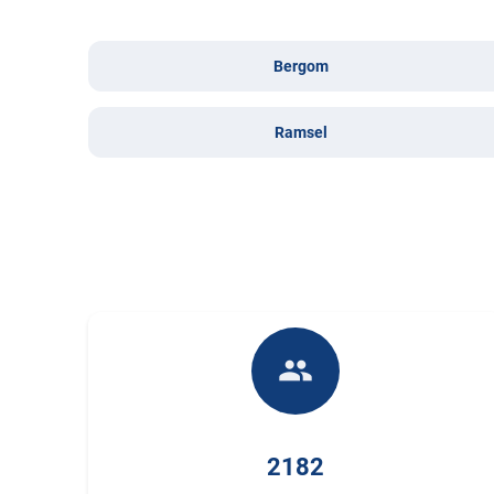
Bergom
Ramsel
people
2182