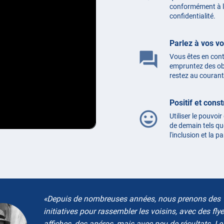
conformément à la
confidentialité.
Parlez à vos vo
question_answer
Vous êtes en cont
empruntez des obj
restez au courant 
Positif et const
mood
Utiliser le pouvoir
de demain tels que
l'inclusion et la p
Depuis de nombreuses années, nous prenons des
initiatives pour rassembler les voisins, avec des flye
affiches, des apéros, mais avec peu de résultats. Le 