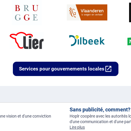
open_in_new
Services pour gouvernements locales
Sans publicité, comment?
une vision et d'une conviction
Hoplr coopère avec les autorités lo
d'une communication et d'une parti
Lire plus