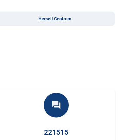
Herselt Centrum
forum
221515