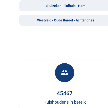
Sluizeken - Tolhuis - Ham
Westveld - Oude Bareel - Achtendries
people
45467
Huishoudens in bereik