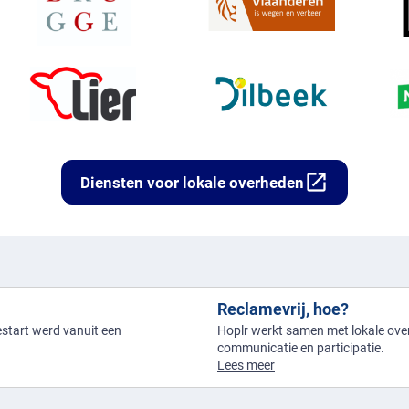
open_in_new
Diensten voor lokale overheden
Reclamevrij, hoe?
gestart werd vanuit een
Hoplr werkt samen met lokale over
communicatie en participatie.
Lees meer