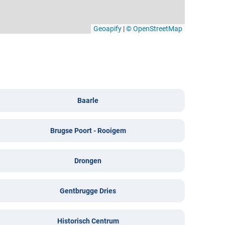
Geoapify
|
© OpenStreetMap
Baarle
Brugse Poort - Rooigem
Drongen
Gentbrugge Dries
Historisch Centrum