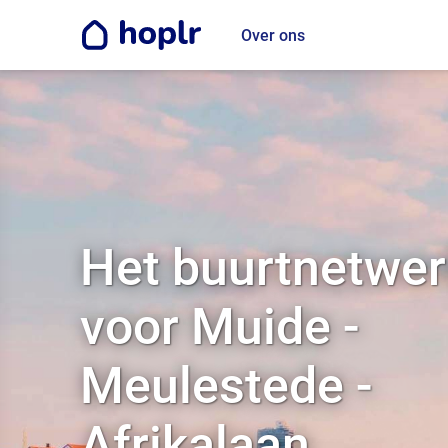
Over ons
Het buurtnetwer
voor Muide -
Meulestede -
Afrikalaan