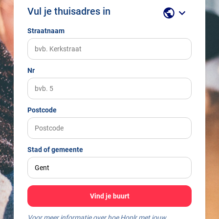
Vul je thuisadres in
public
keyboard_arrow_down
Straatnaam
Nr
Postcode
Stad of gemeente
Vind je buurt
Voor meer informatie over hoe Hoplr met jouw