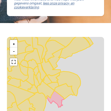
gegevens omgaat,
lees onze privacy- en
cookieverklaring
.
Kaart
van
+
Gent
−