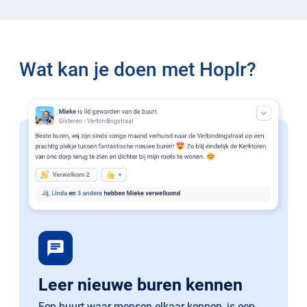
Wat kan je doen met Hoplr?
chat
Leer nieuwe buren kennen
Een buurt waar mensen elkaar kennen, is een