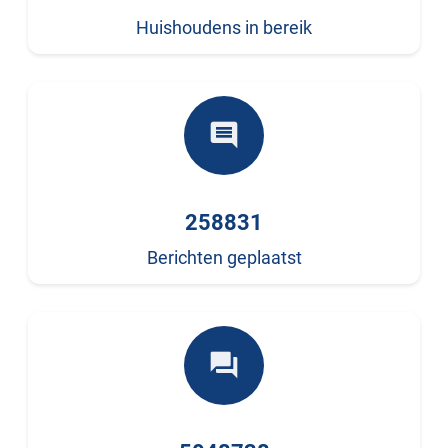
Huishoudens in bereik
comment
258831
Berichten geplaatst
forum