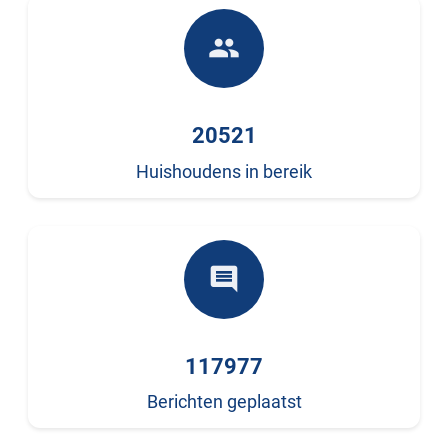
people
20521
Huishoudens in bereik
comment
117977
Berichten geplaatst