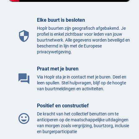
Elke buurt is besloten
Hoplr buurten zijn geografisch afgebakend. Je
security
profiel is enkel zichtbaar voor leden van jouw
buurtnetwerk. Alle gegevens worden beveiligd en
beschermd in lijn met de Europese
privacywetgeving.
Praat met je buren
question_answer
Via Hoplr sta je in contact met je buren. Deel en
leen spullen. Stel hulpvragen, blijf op de hoogte
van buurtmeldingen en activiteiten.
Positief en constructief
De kracht van het collectief benutten om te
mood
anticiperen op de maatschappelijke uitdagingen
van morgen zoals vergrijzing, buurtzorg, inclusie
en burgerparticipatie