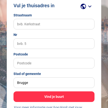
Vul je thuisadres in
public
keyboard_arrow_down
Straatnaam
Nr
Postcode
Stad of gemeente
Vind je buurt
Voor meer informatie over hoe Hoplr met jouw