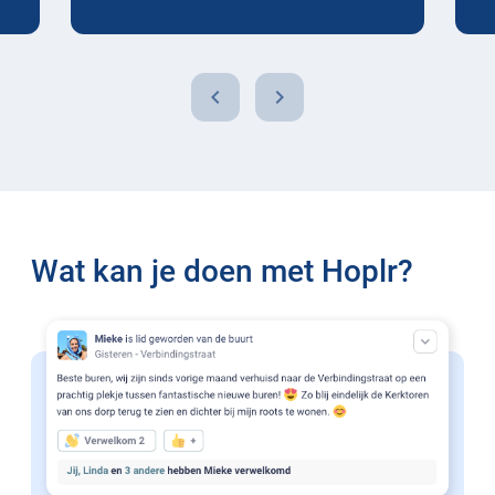
chevron_left
chevron_right
Wat kan je doen met Hoplr?