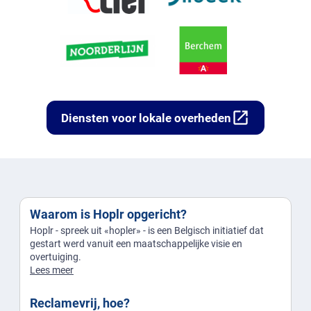
open_in_new
Diensten voor lokale overheden
Waarom is Hoplr opgericht?
Hoplr - spreek uit «hopler» - is een Belgisch initiatief dat
gestart werd vanuit een maatschappelijke visie en
overtuiging.
Lees meer
Reclamevrij, hoe?