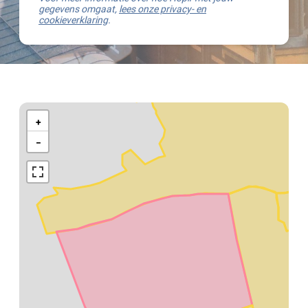
gegevens omgaat,
lees onze privacy- en
cookieverklaring
.
Kaart
van
+
Brugge
−