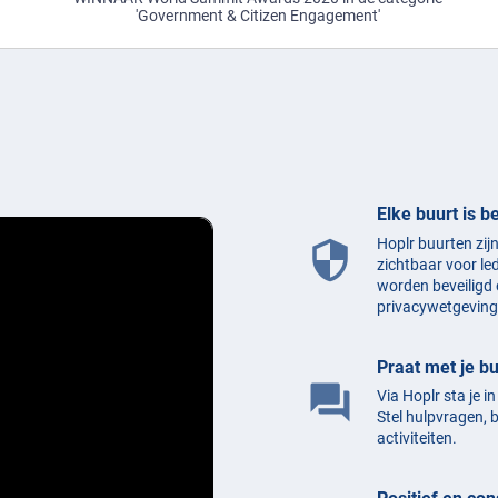
'Government & Citizen Engagement'
Elke buurt is b
Hoplr buurten zij
security
zichtbaar voor le
worden beveiligd 
privacywetgeving
Praat met je b
question_answer
Via Hoplr sta je i
Stel hulpvragen, 
activiteiten.