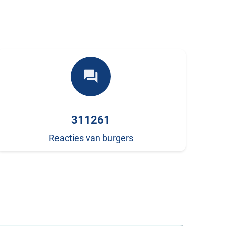
forum
311261
Reacties van burgers