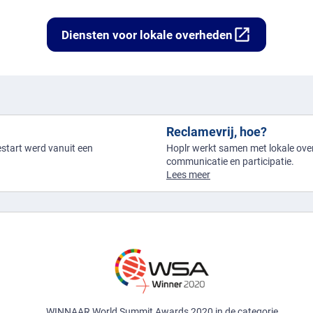
open_in_new
Diensten voor lokale overheden
Reclamevrij, hoe?
gestart werd vanuit een
Hoplr werkt samen met lokale over
communicatie en participatie.
Lees meer
r
WINNAAR World Summit Awards 2020 in de categorie