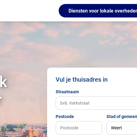
Diensten voor lokale overhede
k
Vul je thuisadres in
Straatnaam
r
Postcode
Stad of gemeen