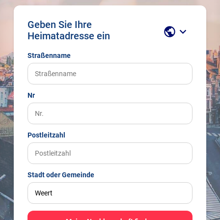
Geben Sie Ihre
public
keyboard_arrow_down
Heimatadresse ein
Straßenname
Nr
Postleitzahl
Stadt oder Gemeinde