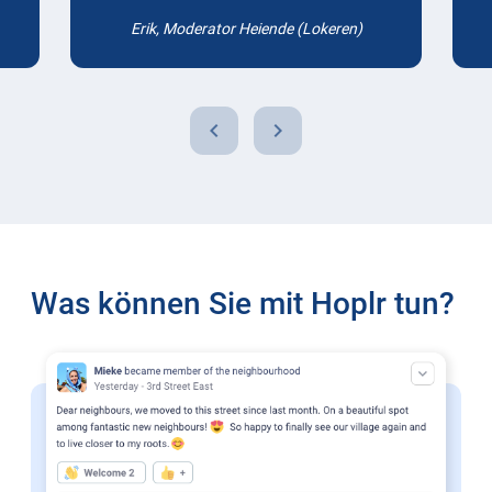
Erik, Moderator Heiende (Lokeren)
chevron_left
chevron_right
Was können Sie mit Hoplr tun?