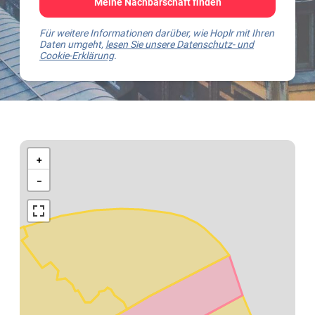
Meine Nachbarschaft finden
Für weitere Informationen darüber, wie Hoplr mit Ihren
Daten umgeht,
lesen Sie unsere Datenschutz- und
Cookie-Erklärung
.
Kaart
van
+
Weert
−