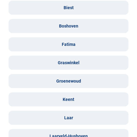
Biest
Boshoven
Fatima
Graswinkel
Groenewoud
Keent
Laar
Laarveld-Hushoven