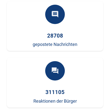
comment
28708
gepostete Nachrichten
forum
311105
Reaktionen der Bürger