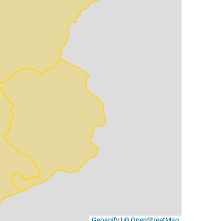
Geoapify
|
© OpenStreetMap