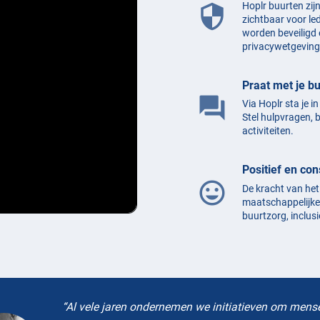
Hoplr buurten zij
security
zichtbaar voor le
worden beveiligd 
privacywetgeving
Praat met je b
question_answer
Via Hoplr sta je i
Stel hulpvragen, 
activiteiten.
Positief en con
mood
De kracht van het
maatschappelijke 
buurtzorg, inclusi
Al vele jaren ondernemen we initiatieven om mens