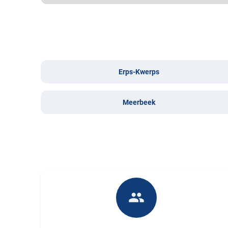
Erps-Kwerps
Meerbeek
people