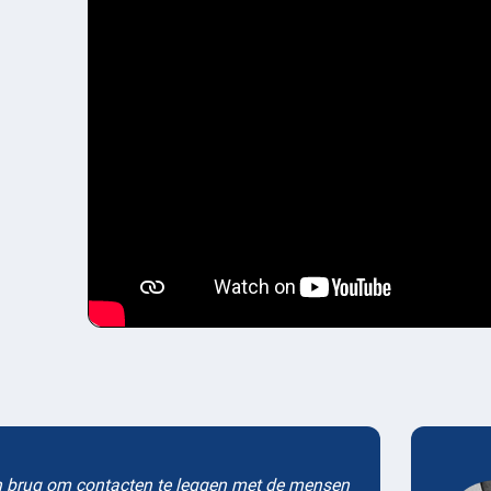
Testimonials
n brug om contacten te leggen met de mensen