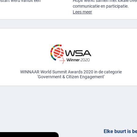
gestart werd vanuit een
Hoplr werkt samen met lokale over
communicatie en participatie.
Lees meer
r
WINNAAR World Summit Awards 2020 in de categorie
'Government & Citizen Engagement'
Elke buurt is b