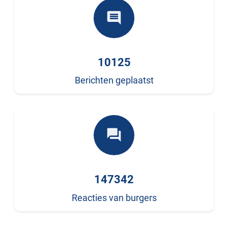
comment
10125
Berichten geplaatst
forum
147342
Reacties van burgers