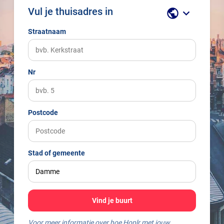
Vul je thuisadres in
public
keyboard_arrow_down
Straatnaam
Nr
Postcode
Stad of gemeente
Vind je buurt
Voor meer informatie over hoe Hoplr met jouw