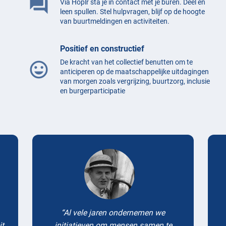
question_answer
Via Hoplr sta je in contact met je buren. Deel en
leen spullen. Stel hulpvragen, blijf op de hoogte
van buurtmeldingen en activiteiten.
Positief en constructief
De kracht van het collectief benutten om te
mood
anticiperen op de maatschappelijke uitdagingen
van morgen zoals vergrijzing, buurtzorg, inclusie
en burgerparticipatie
Testimonials
Al vele jaren ondernemen we
it
initiatieven om mensen samen te