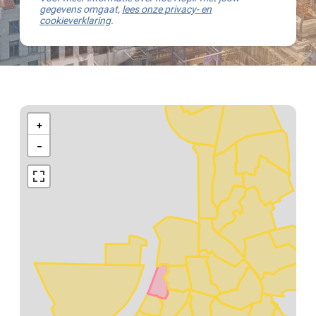
gegevens omgaat,
lees onze privacy- en
cookieverklaring
.
Kaart
van
+
Antwerpen
−