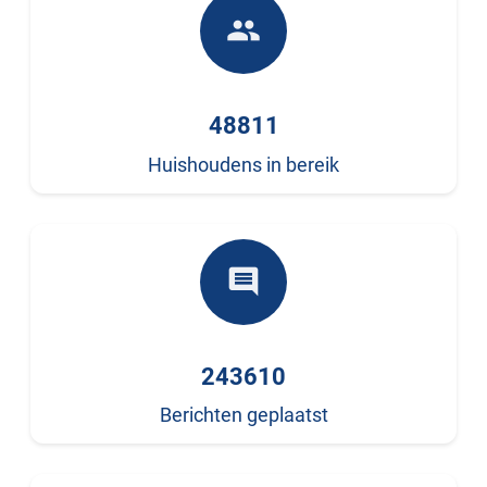
people
48811
Huishoudens in bereik
comment
243610
Berichten geplaatst