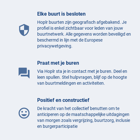
Elke buurt is besloten
Hoplr buurten zijn geografisch afgebakend. Je
security
profiel is enkel zichtbaar voor leden van jouw
buurtnetwerk. Alle gegevens worden beveiligd en
beschermd in lijn met de Europese
privacywetgeving.
Praat met je buren
question_answer
Via Hoplr sta je in contact met je buren. Deel en
leen spullen. Stel hulpvragen, blijf op de hoogte
van buurtmeldingen en activiteiten.
Positief en constructief
De kracht van het collectief benutten om te
mood
anticiperen op de maatschappelijke uitdagingen
van morgen zoals vergrijzing, buurtzorg, inclusie
en burgerparticipatie