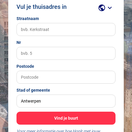
Vul je thuisadres in
public
keyboard_arrow_down
Straatnaam
Nr
Postcode
Stad of gemeente
Vind je buurt
Voor meer informatie over hoe Hoplr met jouw