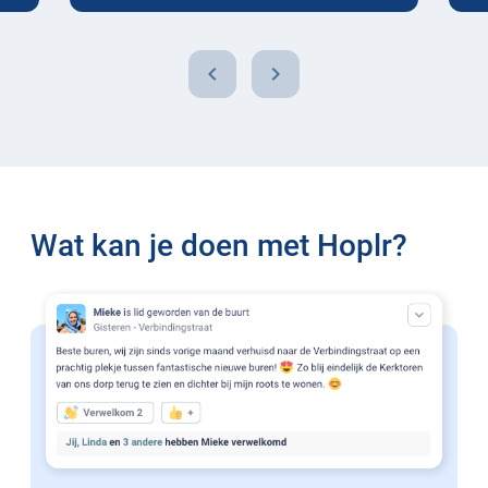
chevron_left
chevron_right
Wat kan je doen met Hoplr?