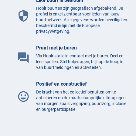
Elke buurt is besloten
Hoplr buurten zijn geografisch afgebakend. Je
security
profiel is enkel zichtbaar voor leden van jouw
buurtnetwerk. Alle gegevens worden beveiligd en
beschermd in lijn met de Europese
privacywetgeving.
Praat met je buren
question_answer
Via Hoplr sta je in contact met je buren. Deel en
leen spullen. Stel hulpvragen, blijf op de hoogte
van buurtmeldingen en activiteiten.
Positief en constructief
De kracht van het collectief benutten om te
mood
anticiperen op de maatschappelijke uitdagingen
van morgen zoals vergrijzing, buurtzorg, inclusie
en burgerparticipatie