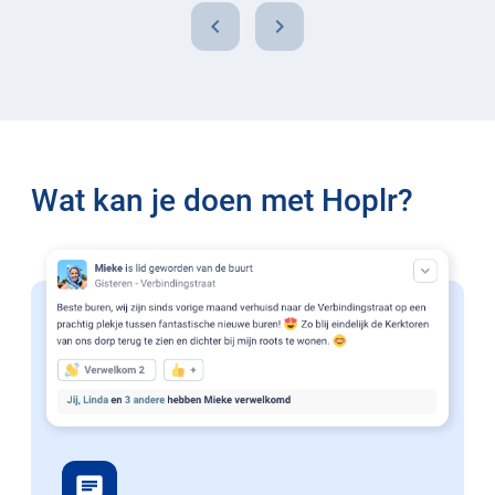
chevron_left
chevron_right
Wat kan je doen met Hoplr?
chat