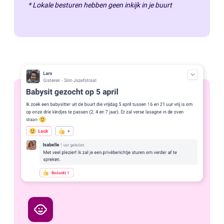
* Lokale besturen hebben geen inkijk in je buurt
child_care