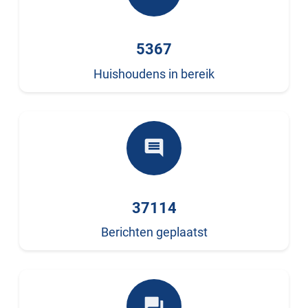
5367
Huishoudens in bereik
comment
37114
Berichten geplaatst
forum