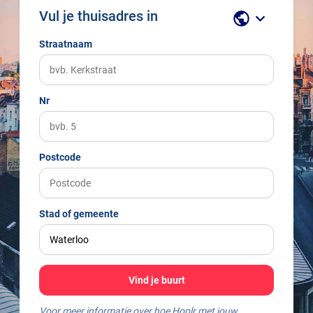
Vul je thuisadres in
public
keyboard_arrow_down
Straatnaam
Nr
Postcode
Stad of gemeente
Vind je buurt
Voor meer informatie over hoe Hoplr met jouw