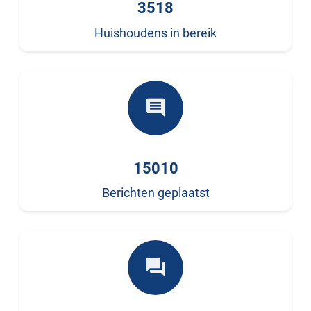
3518
Huishoudens in bereik
comment
15010
Berichten geplaatst
forum