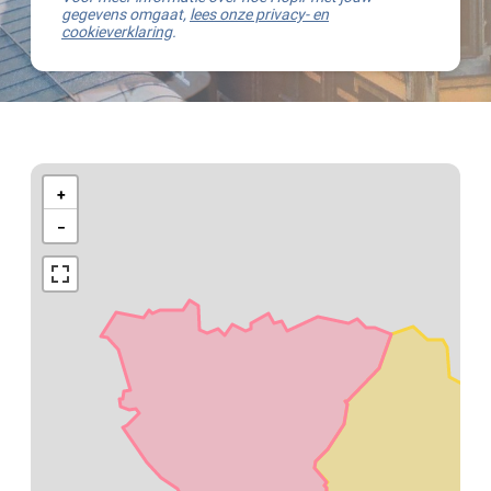
gegevens omgaat,
lees onze privacy- en
cookieverklaring
.
Kaart
van
+
Haacht
−