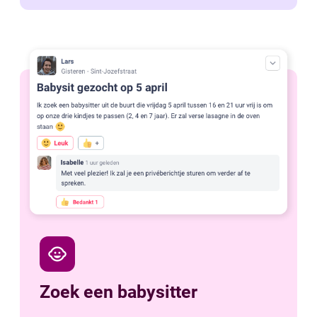
child_care
Zoek een babysitter