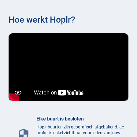
Hoe werkt Hoplr?
Elke buurt is besloten
Hoplr buurten zijn geografisch afgebakend. Je
security
profiel is enkel zichtbaar voor leden van jouw