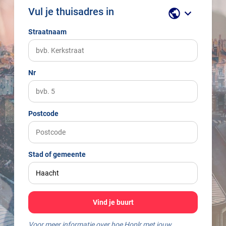
Vul je thuisadres in
public
keyboard_arrow_down
Straatnaam
Nr
Postcode
Stad of gemeente
Vind je buurt
Voor meer informatie over hoe Hoplr met jouw