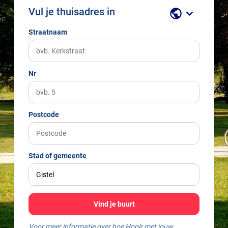
Vul je thuisadres in
public
keyboard_arrow_down
Straatnaam
Nr
Postcode
Stad of gemeente
Vind je buurt
Voor meer informatie over hoe Hoplr met jouw