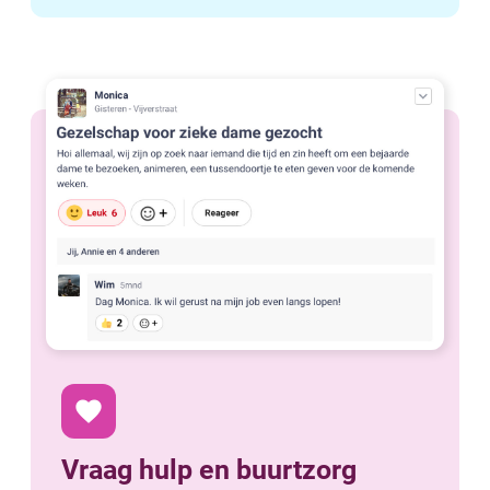
favorite
Vraag hulp en buurtzorg