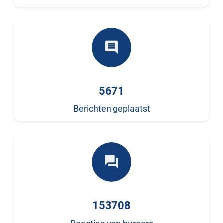
comment
5671
Berichten geplaatst
forum
153708