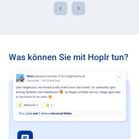
chevron_left
chevron_right
Was können Sie mit Hoplr tun?
chat