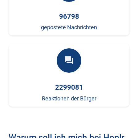
96798
gepostete Nachrichten
forum
2299081
Reaktionen der Bürger
Warum soll ich mich bei Hoplr