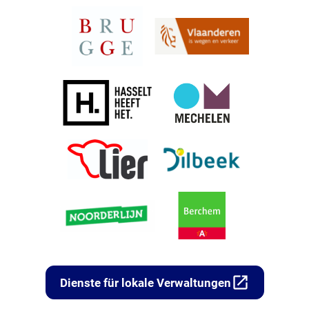
open_in_new
Dienste für lokale Verwaltungen