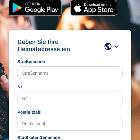
Geben Sie Ihre
public
keyboard_arrow_down
Heimatadresse ein
Straßenname
Nr
Postleitzahl
Stadt oder Gemeinde