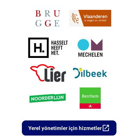
open_in_new
Yerel yönetimler için hizmetler