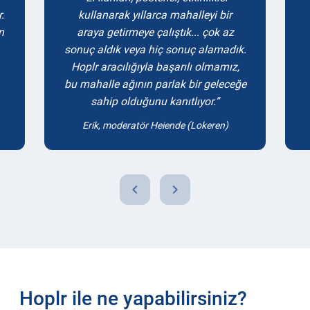
.
kullanarak yıllarca mahalleyi bir
n
araya getirmeye çalıştık... çok az
sonuç aldık veya hiç sonuç alamadık.
Hoplr aracılığıyla başarılı olmamız,
bu mahalle ağının parlak bir geleceğe
sahip olduğunu kanıtlıyor.
Erik, moderatör Heiende (Lokeren)
chevron_left
chevron_right
Hoplr ile ne yapabilirsiniz?