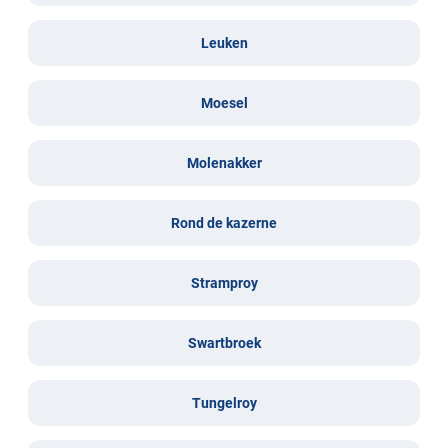
Leuken
Moesel
Molenakker
Rond de kazerne
Stramproy
Swartbroek
Tungelroy