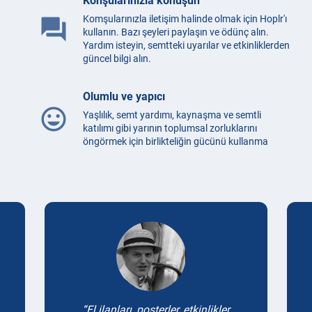
Konşularınızla konuşun
Komşularınızla iletişim halinde olmak için Hoplr'ı
question_answer
kullanın. Bazı şeyleri paylaşın ve ödünç alın.
Yardım isteyin, semtteki uyarılar ve etkinliklerden
güncel bilgi alın.
Olumlu ve yapıcı
mood
Yaşlılık, semt yardımı, kaynaşma ve semtli
katılımı gibi yarının toplumsal zorluklarını
öngörmek için birlikteliğin gücünü kullanma
Testimonials
El ilanları, posterler, etkinlikler