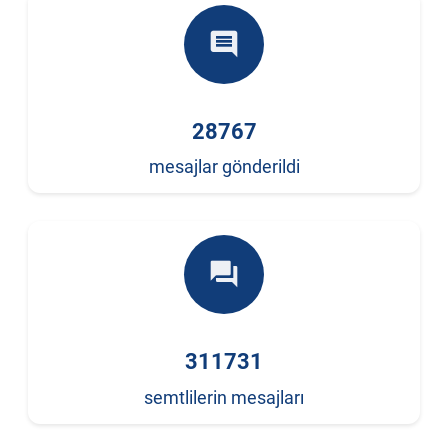
comment
28767
mesajlar gönderildi
forum
311731
semtlilerin mesajları