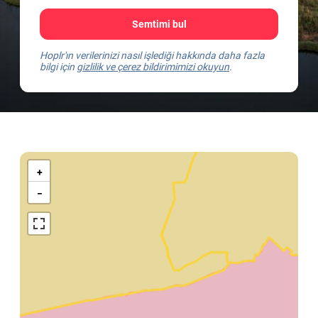
Semtimi bul
Hoplr'ın verilerinizi nasıl işlediği hakkında daha fazla
bilgi için
gizlilik ve çerez bildirimimizi okuyun
.
Kaart
van
+
Weert
−