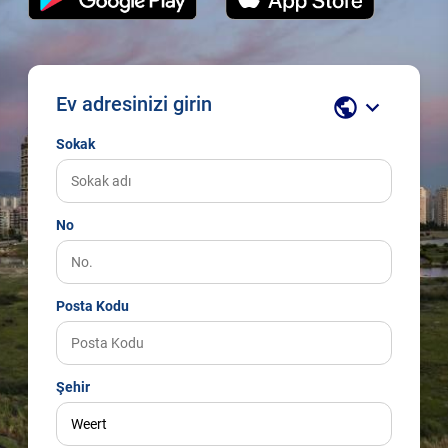
Ev adresinizi girin
public
keyboard_arrow_down
Sokak
No
Posta Kodu
Şehir