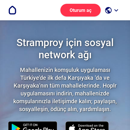
public
keyboard_arrow_down
Oturum aç
Stramproy için sosyal
network ağı
Mahallenizin komşuluk uygulaması
Türkiye’de ilk defa Karşıyaka ’da ve
Karşıyaka’nın tüm mahallelerinde. Hoplr
uygulamasını indirin, mahallenizde
komşularınızla iletişimde kalın; paylaşın,
sosyalleşin, ödünç alın, yardımlaşın.