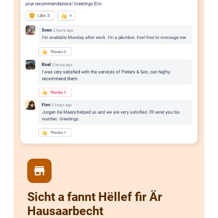
store
Sicht a fannt Hëllef fir Är
Hausaarbecht