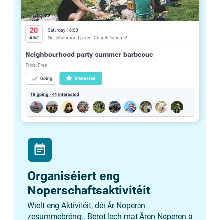
event_note
Organiséiert eng
Noperschaftsaktivitéit
Wielt eng Aktivitéit, déi Är Noperen
zesummebréngt. Berot Iech mat Ären Noperen a