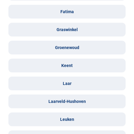
Fatima
Graswinkel
Groenewoud
Keent
Laar
Laarveld-Hushoven
Leuken