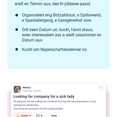
wielt en Termin aus, dee fir jidderee passt.
Organiséiert eng Botzaktioun, e Spillowend,
e Spadséiergang, e Garagëverkaf asw.
Gitt keen Datum un, kuckt, fannt eraus,
wien interesséiert ass a wielt zesummen en
Datum aus
Kuckt am Noperschaftskalenner no