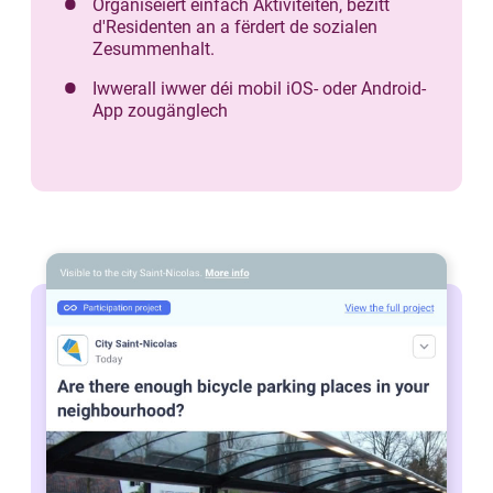
Organiséiert einfach Aktivitéiten, bezitt
d'Residenten an a fërdert de sozialen
Zesummenhalt.
Iwwerall iwwer déi mobil iOS- oder Android-
App zougänglech