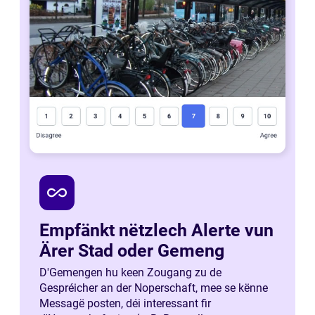
all_inclusive
Empfänkt nëtzlech Alerte vun
Ärer Stad oder Gemeng
D'Gemengen hu keen Zougang zu de
Gespréicher an der Noperschaft, mee se kënne
Messagë posten, déi interessant fir