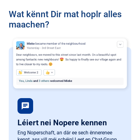
Wat kënnt Dir mat hoplr alles
maachen?
chat
Léiert nei Nopere kennen
Eng Noperschaft, an där ee sech ënnerenee
kennt, ass vill méi schéin! Leet en Chat-Grupp