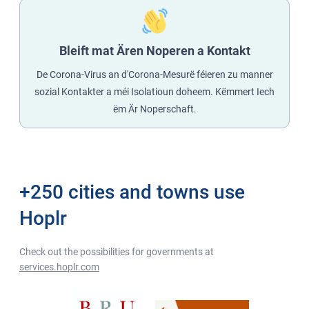
Bleift mat Ären Noperen a Kontakt
De Corona-Virus an d'Corona-Mesurë féieren zu manner
sozial Kontakter a méi Isolatioun doheem. Këmmert Iech
ëm Är Noperschaft.
+250 cities and towns use
Hoplr
Check out the possibilities for governments at
services.hoplr.com