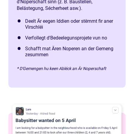
d'Noperschaft sinn (z. B. Baustellen,
Belästegung, Sécherheet asw.).
Deelt Är eegen Iddien oder stëmmt fir aner
Virschléi
Verfollegt d'Bedeelegunsprojete vun no
Schafft mat Ären Noperen an der Gemeng
zesummen
* D'Gemengen hu keen Abléck an Är Noperschaft