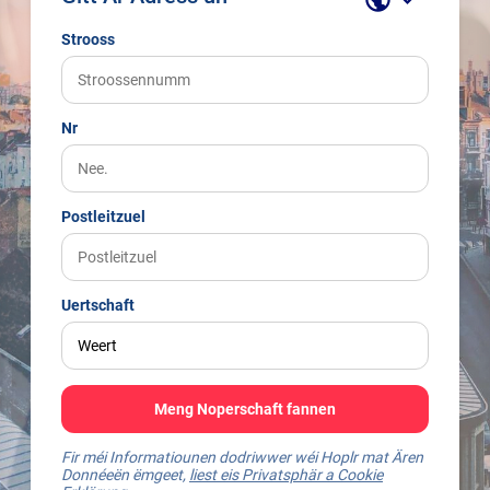
Strooss
Nr
Postleitzuel
Uertschaft
Meng Noperschaft fannen
Fir méi Informatiounen dodriwwer wéi Hoplr mat Ären
Donnéeën ëmgeet,
liest eis Privatsphär a Cookie