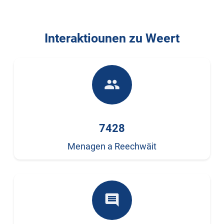
Interaktiounen zu Weert
people
7428
Menagen a Reechwäit
comment