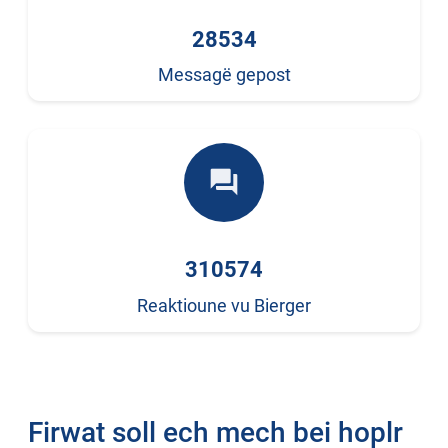
28534
Messagë gepost
forum
310574
Reaktioune vu Bierger
Firwat soll ech mech bei hoplr