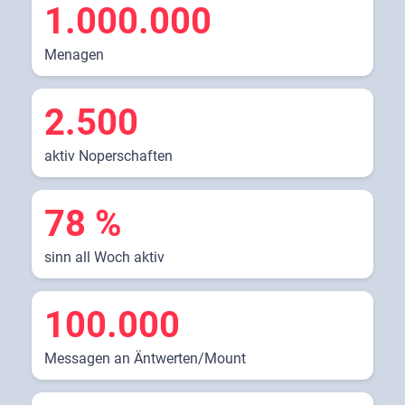
1.000.000
Menagen
2.500
aktiv Noperschaften
78 %
sinn all Woch aktiv
100.000
Messagen an Äntwerten/Mount