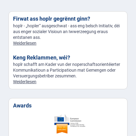
Firwat ass hoplr gegrënnt ginn?
hoplr - „hopler“ ausgeschwat - ass eng belsch Initiativ, déi
aus enger sozialer Visioun an Iwwerzeegung eraus
entstanen ass.
Weiderliesen
Keng Reklammen, wéi?
hoplr schafft am Kader vun der noperschaftsorientéierter
Kommunikatioun a Participatioun mat Gemengen oder
Versuergungsbetriber zesummen.
Weiderliesen
Awards