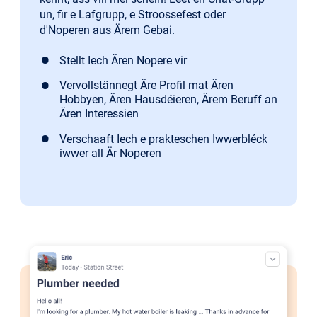
un, fir e Lafgrupp, e Stroossefest oder
d'Noperen aus Ärem Gebai.
Stellt Iech Ären Nopere vir
Vervollstännegt Äre Profil mat Ären
Hobbyen, Ären Hausdéieren, Ärem Beruff an
Ären Interessien
Verschaaft Iech e prakteschen Iwwerbléck
iwwer all Är Noperen