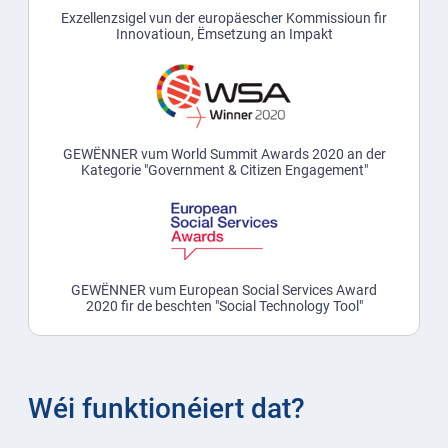
Exzellenzsigel vun der europäescher Kommissioun fir
Innovatioun, Ëmsetzung an Impakt
GEWËNNER vum World Summit Awards 2020 an der
Kategorie "Government & Citizen Engagement"
GEWËNNER vum European Social Services Award
2020 fir de beschten "Social Technology Tool"
Wéi funktionéiert dat?