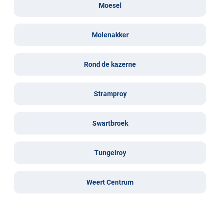
Moesel
Molenakker
Rond de kazerne
Stramproy
Swartbroek
Tungelroy
Weert Centrum