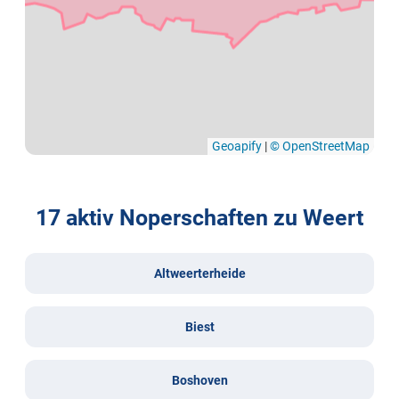
Geoapify
|
© OpenStreetMap
17 aktiv Noperschaften zu Weert
Altweerterheide
Biest
Boshoven