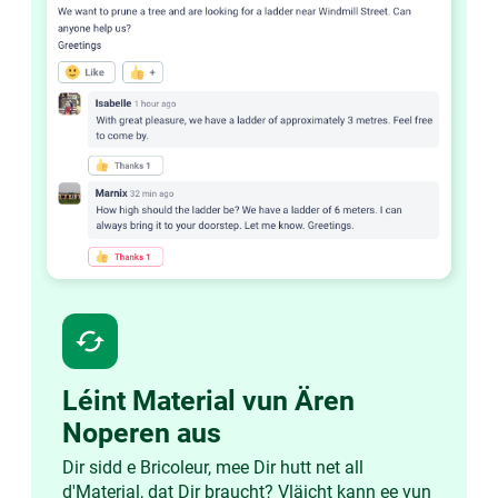
cached
Léint Material vun Ären
Noperen aus
Dir sidd e Bricoleur, mee Dir hutt net all
d'Material, dat Dir braucht? Vläicht kann ee vun