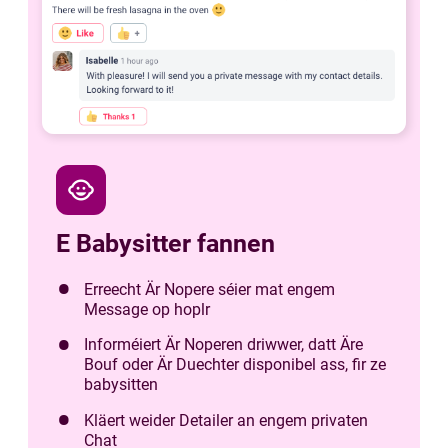
child_care
E Babysitter fannen
Erreecht Är Nopere séier mat engem
Message op hoplr
Informéiert Är Noperen driwwer, datt Äre
Bouf oder Är Duechter disponibel ass, fir ze
babysitten
Kläert weider Detailer an engem privaten
Chat