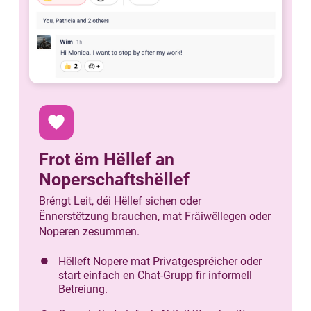
favorite
Frot ëm Hëllef an
Noperschaftshëllef
Bréngt Leit, déi Hëllef sichen oder
Ënnerstëtzung brauchen, mat Fräiwëllegen oder
Noperen zesummen.
Hëlleft Nopere mat Privatgespréicher oder
start einfach en Chat-Grupp fir informell
Betreiung.