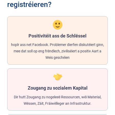
registréieren?
Positivitéit ass de Schlëssel
hoplr ass net Facebook. Problemer dierfen diskutéiert ginn,
mee dat soll op eng frëndlech, ziviliséiert a positiv Aart a
Weis geschéien
Zougang zu sozialem Kapital
Dir hutt Zougang zu nogeleeë Ressourcen, wéi Material,
Wëssen, Zäit, Fräiwëlleger an Infrastruktur.