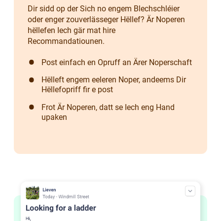
Dir sidd op der Sich no engem Blechschléier
oder enger zouverlässeger Hëllef? Är Noperen
hëllefen Iech gär mat hire
Recommandatiounen.
Post einfach en Opruff an Ärer Noperschaft
Hëlleft engem eeleren Noper, andeems Dir
Hëllefopriff fir e post
Frot Är Noperen, datt se Iech eng Hand
upaken