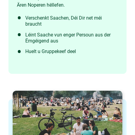
Ären Noperen hëllefen.
Verschenkt Saachen, Déi Dir net méi
braucht
Léint Saache vun enger Persoun aus der
Ëmgéigend aus
Huelt u Gruppekeef deel