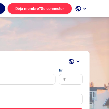
public
keyboard_arrow_down
Déjà membre?
Se connecter
public
keyboard_arrow_down
Nr