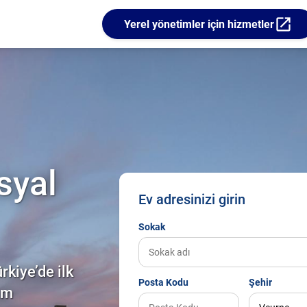
open_in_new
Yerel yönetimler için hizmetler
syal
Ev adresinizi girin
Sokak
kiye’de ilk
Posta Kodu
Şehir
üm