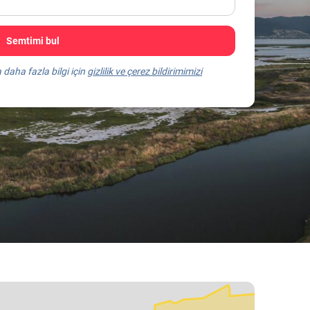
Semtimi bul
a daha fazla bilgi için
gizlilik ve çerez bildirimimizi