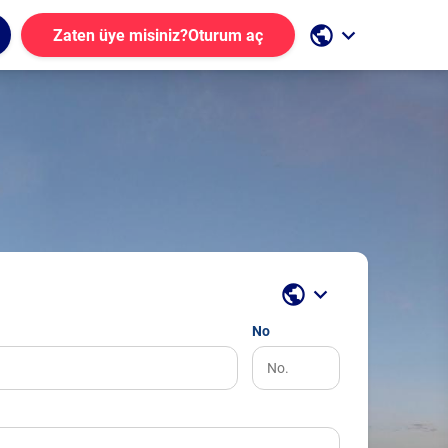
public
keyboard_arrow_down
Zaten üye misiniz?
Oturum aç
public
keyboard_arrow_down
No