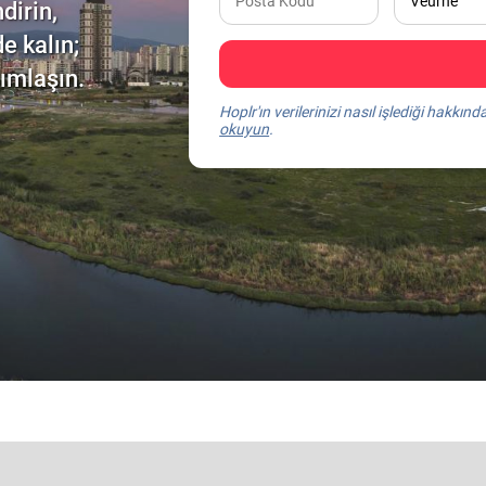
dirin,
e kalın;
dımlaşın.
Hoplr'ın verilerinizi nasıl işlediği hakkınd
okuyun
.