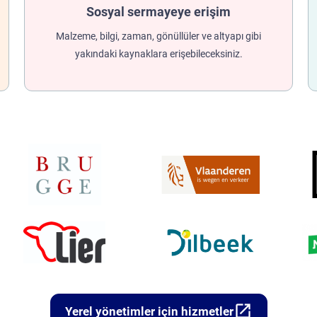
Sosyal sermayeye erişim
Malzeme, bilgi, zaman, gönüllüler ve altyapı gibi
yakındaki kaynaklara erişebileceksiniz.
open_in_new
Yerel yönetimler için hizmetler