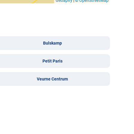
Geoapify
|
© OpenStreetMap
Bulskamp
Petit Paris
Veurne Centrum