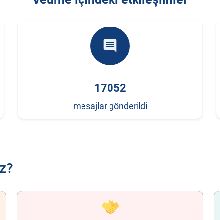
comment
17052
mesajlar gönderildi
ız?