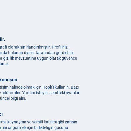
ir.
afi olarak sınırlandırılmıştır. Profiliniz,
zda bulunan üyeler tarafından görülebilir.
pa gizlilik mevzuatına uygun olarak güvence
runur.
 konuşun
tişim halinde olmak için Hoplr'ı kullanın. Bazı
e ödünç alın. Yardım isteyin, semtteki uyarılar
üncel bilgi alın.
cı
dımı, kaynaşma ve semtli katılımı gibi yarının
rını öngörmek için birlikteliğin gücünü