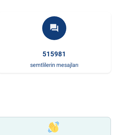
forum
515981
semtlilerin mesajları