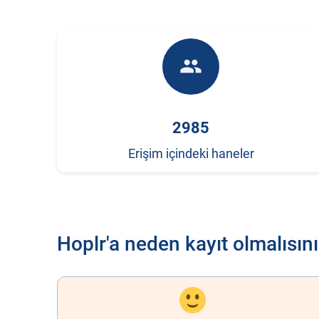
people
2985
Erişim içindeki haneler
Hoplr'a neden kayıt olmalısın