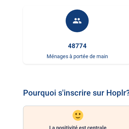
people
48774
Ménages à portée de main
Pourquoi s'inscrire sur Hoplr
La positivité est centrale