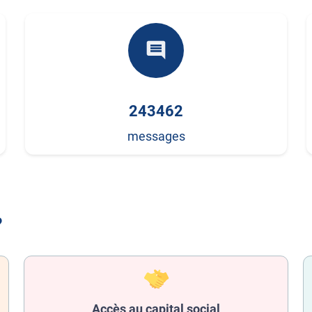
comment
243462
messages
?
Accès au capital social