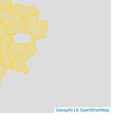
Geoapify
|
© OpenStreetMap