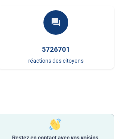
forum
5726701
réactions des citoyens
Restez en contact avec vos voisins