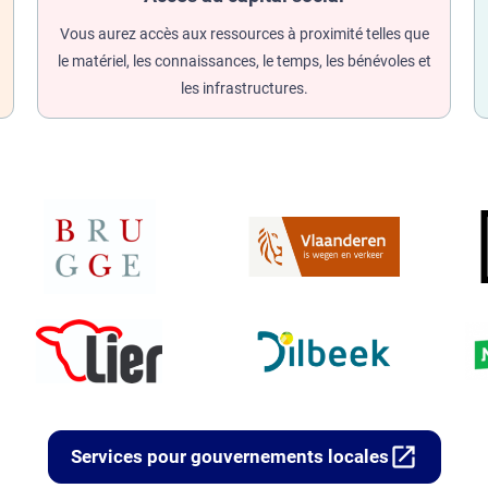
Vous aurez accès aux ressources à proximité telles que
le matériel, les connaissances, le temps, les bénévoles et
les infrastructures.
open_in_new
Services pour gouvernements locales