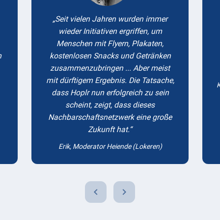
Seit vielen Jahren wurden immer
wieder Initiativen ergriffen, um
Menschen mit Flyern, Plakaten,
m
kostenlosen Snacks und Getränken
zusammenzubringen ... Aber meist
mit dürftigem Ergebnis. Die Tatsache,
K
dass Hoplr nun erfolgreich zu sein
scheint, zeigt, dass dieses
Nachbarschaftsnetzwerk eine große
Zukunft hat.
Erik, Moderator Heiende (Lokeren)
chevron_left
chevron_right