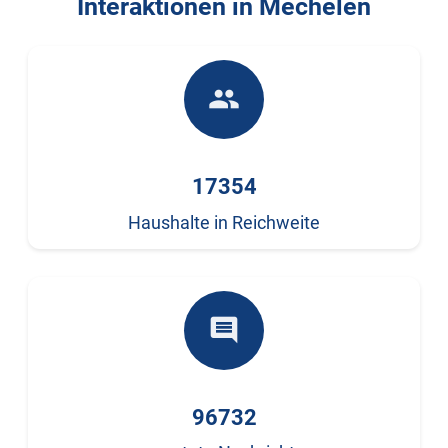
Interaktionen in Mechelen
people
17354
Haushalte in Reichweite
comment
96732