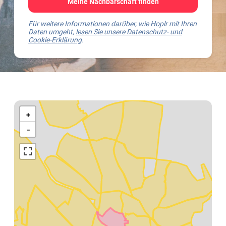
Meine Nachbarschaft finden
Für weitere Informationen darüber, wie Hoplr mit Ihren
Daten umgeht,
lesen Sie unsere Datenschutz- und
Cookie-Erklärung
.
Kaart
van
+
Mechelen
−