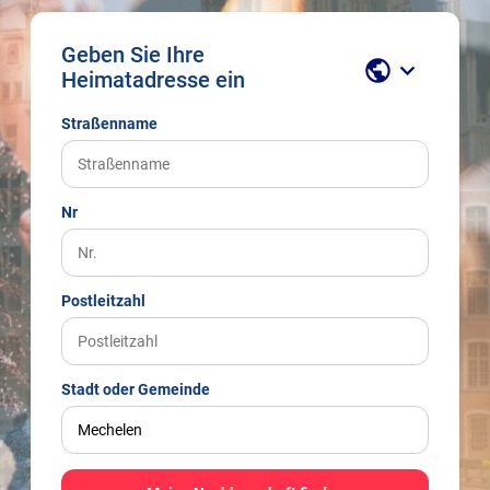
Geben Sie Ihre
public
keyboard_arrow_down
Heimatadresse ein
Straßenname
Nr
Postleitzahl
Stadt oder Gemeinde