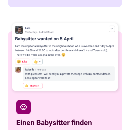
child_care
Einen Babysitter finden