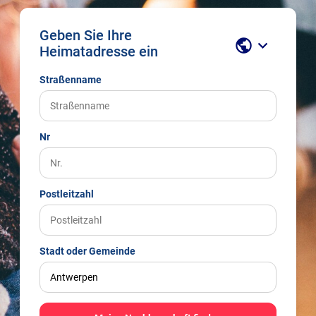
Geben Sie Ihre
public
keyboard_arrow_down
Heimatadresse ein
Straßenname
Nr
Postleitzahl
Stadt oder Gemeinde