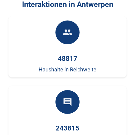
Interaktionen in Antwerpen
people
48817
Haushalte in Reichweite
comment
243815