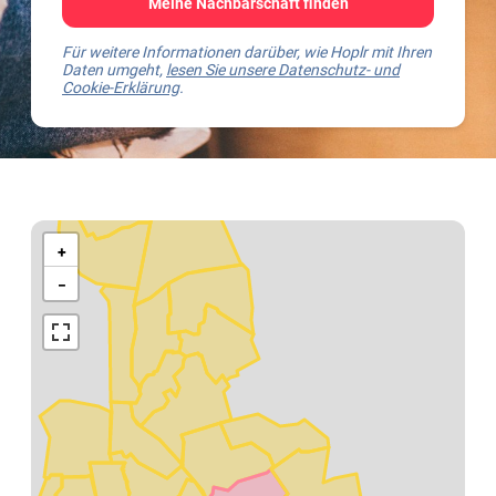
Meine Nachbarschaft finden
Für weitere Informationen darüber, wie Hoplr mit Ihren
Daten umgeht,
lesen Sie unsere Datenschutz- und
Cookie-Erklärung
.
Kaart
van
+
Antwerpen
−