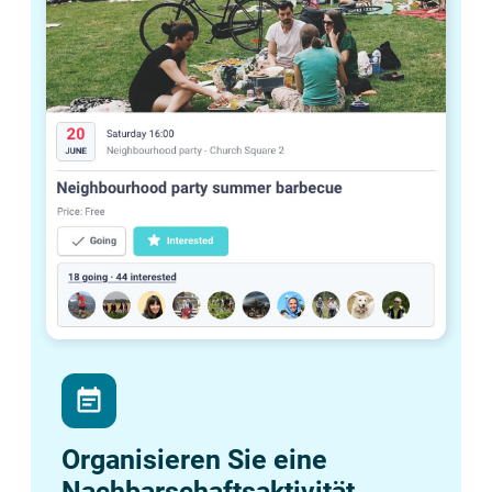
event_note
Organisieren Sie eine
Nachbarschaftsaktivität