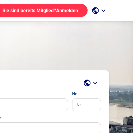
public
keyboard_arrow_down
Sie sind bereits Mitglied?
Anmelden
public
keyboard_arrow_down
Nr
e