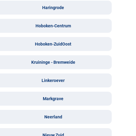
Haringrode
Hoboken-Centrum
Hoboken-ZuidOost
Kruininge - Bremweide
Linkeroever
Markgrave
Neerland
Nieuw Zuid