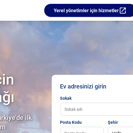
open_in_new
Yerel yönetimler için hizmetler
in
Ev adresinizi girin
ağı
Sokak
kiye’de ilk
Posta Kodu
Şehir
üm