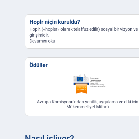
Hoplr niçin kuruldu?
Hoplr, («hopler» olarak telaffuz edilir) sosyal bir vizyon v
girişimidir.
Devamını oku
Ödüller
Avrupa Komisyonu'ndan yenilik, uygulama ve etki için
Mükemmelliyet Mührü
Nasıl işliyor?