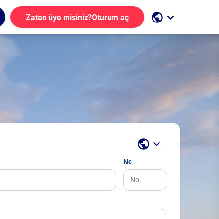
public
keyboard_arrow_down
Zaten üye misiniz?
Oturum aç
public
keyboard_arrow_down
No