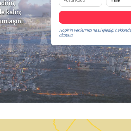
dirin,
e kalın;
dımlaşın.
Hoplr'ın verilerinizi nasıl işlediği hakkınd
okuyun
.