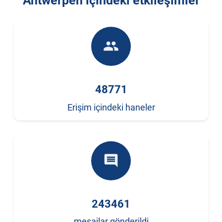
Antwerpen içindeki etkileşimler
people
48771
Erişim içindeki haneler
comment
243461
mesajlar gönderildi