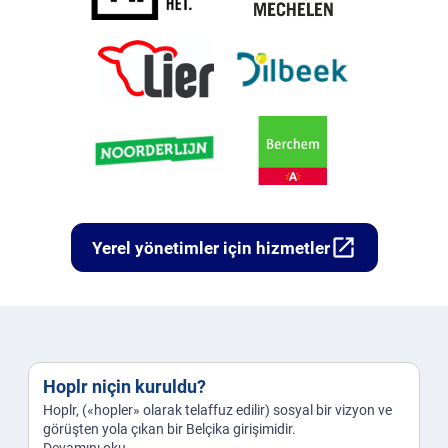
open_in_new
Yerel yönetimler için hizmetler
Hoplr niçin kuruldu?
Hoplr, («hopler» olarak telaffuz edilir) sosyal bir vizyon ve
görüşten yola çıkan bir Belçika girişimidir.
Devamını oku