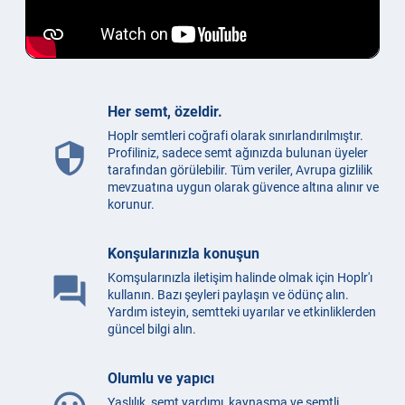
Her semt, özeldir.
Hoplr semtleri coğrafi olarak sınırlandırılmıştır.
security
Profiliniz, sadece semt ağınızda bulunan üyeler
tarafından görülebilir. Tüm veriler, Avrupa gizlilik
mevzuatına uygun olarak güvence altına alınır ve
korunur.
Konşularınızla konuşun
Komşularınızla iletişim halinde olmak için Hoplr'ı
question_answer
kullanın. Bazı şeyleri paylaşın ve ödünç alın.
Yardım isteyin, semtteki uyarılar ve etkinliklerden
güncel bilgi alın.
Olumlu ve yapıcı
Yaşlılık, semt yardımı, kaynaşma ve semtli