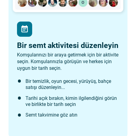
event_note
Bir semt aktivitesi düzenleyin
Komşularınızı bir araya getirmek için bir aktivite
seçin. Komşularınızla görüşün ve herkes için
uygun bir tarih seçin.
Bir temizlik, oyun gecesi, yürüyüş, bahçe
satışı düzenleyin...
Tarihi açık bırakın, kimin ilgilendiğini görün
ve birlikte bir tarih seçin
Semt takvimine göz atın