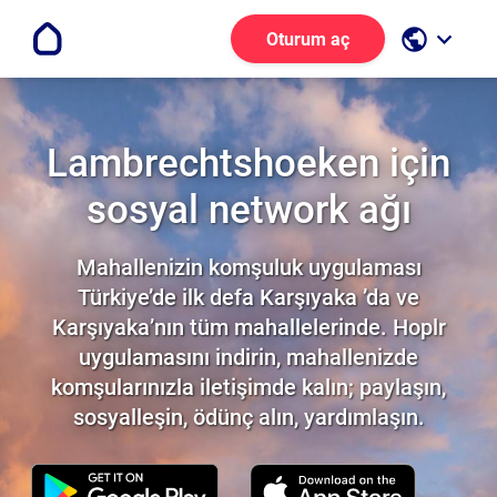
public
keyboard_arrow_down
Oturum aç
Lambrechtshoeken için
sosyal network ağı
Mahallenizin komşuluk uygulaması
Türkiye’de ilk defa Karşıyaka ’da ve
Karşıyaka’nın tüm mahallelerinde. Hoplr
uygulamasını indirin, mahallenizde
komşularınızla iletişimde kalın; paylaşın,
sosyalleşin, ödünç alın, yardımlaşın.