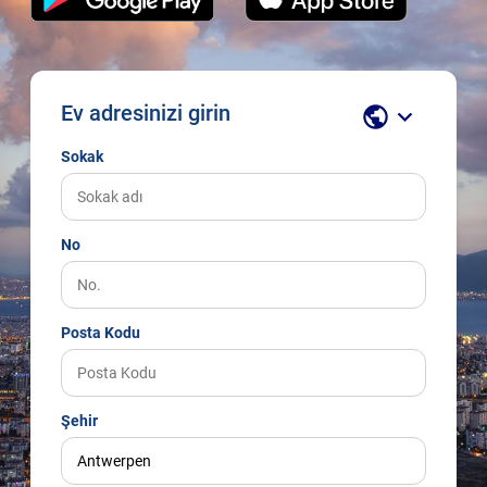
Ev adresinizi girin
public
keyboard_arrow_down
Sokak
No
Posta Kodu
Şehir