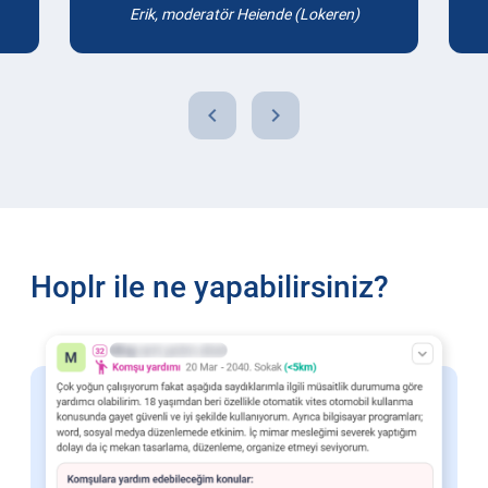
Erik, moderatör Heiende (Lokeren)
chevron_left
chevron_right
Hoplr ile ne yapabilirsiniz?