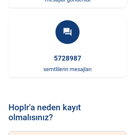
forum
5728987
semtlilerin mesajları
Hoplr'a neden kayıt
olmalısınız?