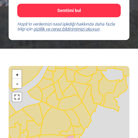
Semtimi bul
Hoplr'ın verilerinizi nasıl işlediği hakkında daha fazla
bilgi için
gizlilik ve çerez bildirimimizi okuyun
.
Kaart
van
+
Antwerpen
−