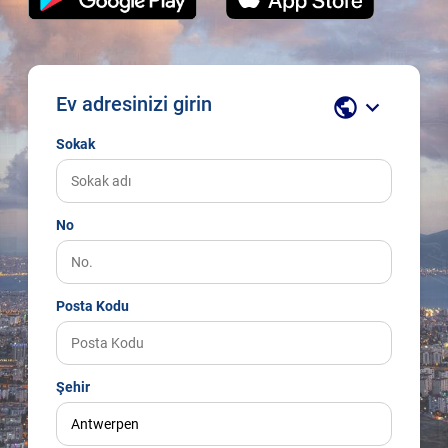
Ev adresinizi girin
public
keyboard_arrow_down
Sokak
No
Posta Kodu
Şehir