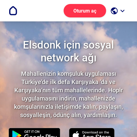
public
keyboard_arrow_down
Oturum aç
Elsdonk için sosyal
network ağı
Mahallenizin komşuluk uygulaması
Türkiye’de ilk defa Karşıyaka ’da ve
Karşıyaka’nın tüm mahallelerinde. Hoplr
uygulamasını indirin, mahallenizde
komşularınızla iletişimde kalın; paylaşın,
sosyalleşin, ödünç alın, yardımlaşın.