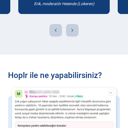
Erik, moderatör Heiende (Lokeren)
chevron_left
chevron_right
Hoplr ile ne yapabilirsiniz?