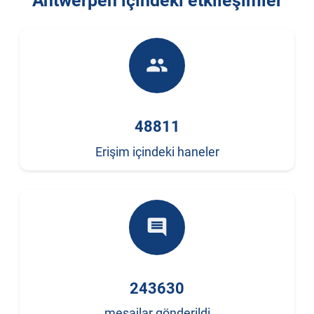
Antwerpen içindeki etkileşimler
people
48811
Erişim içindeki haneler
comment
243630
mesajlar gönderildi