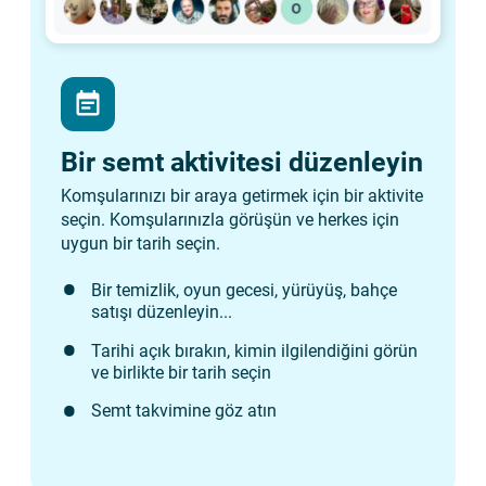
event_note
Bir semt aktivitesi düzenleyin
Komşularınızı bir araya getirmek için bir aktivite
seçin. Komşularınızla görüşün ve herkes için
uygun bir tarih seçin.
Bir temizlik, oyun gecesi, yürüyüş, bahçe
satışı düzenleyin...
Tarihi açık bırakın, kimin ilgilendiğini görün
ve birlikte bir tarih seçin
Semt takvimine göz atın