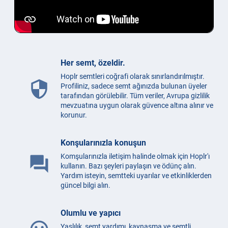
Her semt, özeldir.
Hoplr semtleri coğrafi olarak sınırlandırılmıştır.
security
Profiliniz, sadece semt ağınızda bulunan üyeler
tarafından görülebilir. Tüm veriler, Avrupa gizlilik
mevzuatına uygun olarak güvence altına alınır ve
korunur.
Konşularınızla konuşun
Komşularınızla iletişim halinde olmak için Hoplr'ı
question_answer
kullanın. Bazı şeyleri paylaşın ve ödünç alın.
Yardım isteyin, semtteki uyarılar ve etkinliklerden
güncel bilgi alın.
Olumlu ve yapıcı
Yaşlılık, semt yardımı, kaynaşma ve semtli