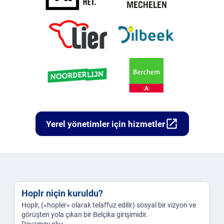
open_in_new
Yerel yönetimler için hizmetler
Hoplr niçin kuruldu?
Hoplr, («hopler» olarak telaffuz edilir) sosyal bir vizyon ve
görüşten yola çıkan bir Belçika girişimidir.
Devamını oku