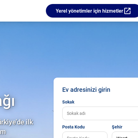
open_in_new
Yerel yönetimler için hizmetler
Ev adresinizi girin
ağı
Sokak
kiye’de ilk
Posta Kodu
Şehir
üm