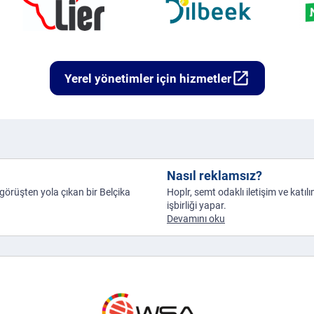
open_in_new
Yerel yönetimler için hizmetler
Nasıl reklamsız?
e görüşten yola çıkan bir Belçika
Hoplr, semt odaklı iletişim ve katıl
işbirliği yapar.
Devamını oku