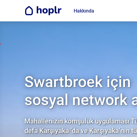
Hakkında
Swartbroek için
sosyal network 
Mahallenizin komşuluk uygulaması Tür
defa Karşıyaka ’da ve Karşıyaka’nın t