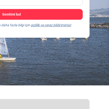
Semtimi bul
a daha fazla bilgi için
gizlilik ve çerez bildirimimizi