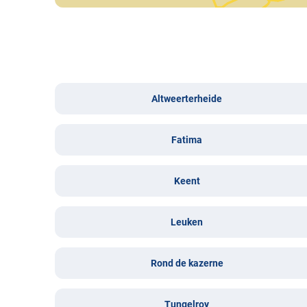
Altweerterheide
Fatima
Keent
Leuken
Rond de kazerne
Tungelroy