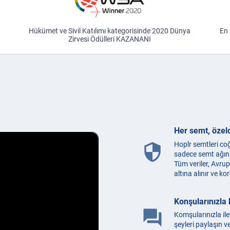
Hükümet ve Sivil Katılımı kategorisinde 2020 Dünya
En 
Zirvesi Ödülleri KAZANANI
Her semt, özeld
Hoplr semtleri coğr
security
sadece semt ağını
Tüm veriler, Avru
altına alınır ve ko
Konşularınızla
question_answer
Komşularınızla ile
şeyleri paylaşın v