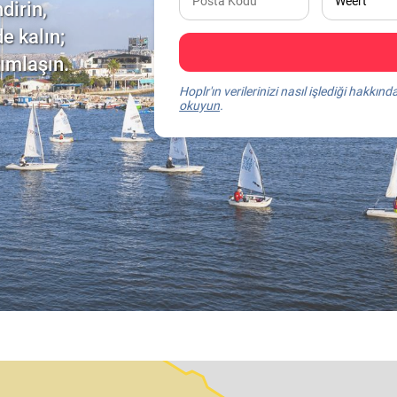
dirin,
e kalın;
dımlaşın.
Hoplr'ın verilerinizi nasıl işlediği hakkınd
okuyun
.