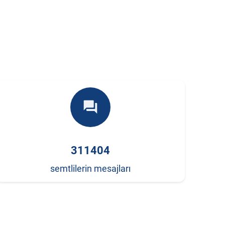
forum
311404
semtlilerin mesajları