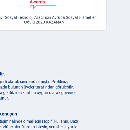
iyi 'Sosyal Teknoloji Aracı' için Avrupa Sosyal Hizmetler
Ödülü 2020 KAZANANI
ir.
afi olarak sınırlandırılmıştır. Profiliniz,
zda bulunan üyeler tarafından görülebilir.
pa gizlilik mevzuatına uygun olarak güvence
runur.
 konuşun
tişim halinde olmak için Hoplr'ı kullanın. Bazı
e ödünç alın. Yardım isteyin, semtteki uyarılar