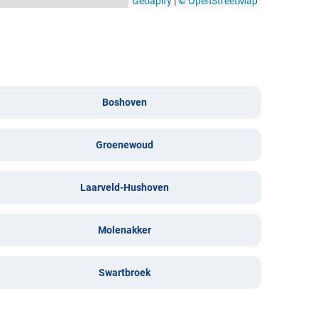
Geoapify
|
© OpenStreetMap
Boshoven
Groenewoud
Laarveld-Hushoven
Molenakker
Swartbroek