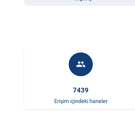
people
7439
Erişim içindeki haneler