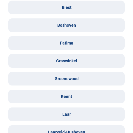
Biest
Boshoven
Fatima
Graswinkel
Groenewoud
Keent
Laar
Laarveld-Hushoven