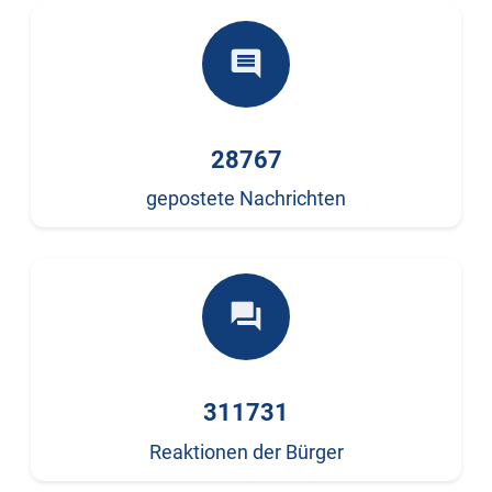
comment
28767
gepostete Nachrichten
forum
311731
Reaktionen der Bürger