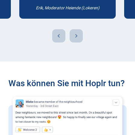
Erik, Moderator Heiende (Lokeren)
chevron_left
chevron_right
Was können Sie mit Hoplr tun?