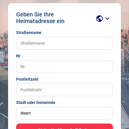
Geben Sie Ihre
public
keyboard_arrow_down
Heimatadresse ein
Straßenname
Nr
Postleitzahl
Stadt oder Gemeinde