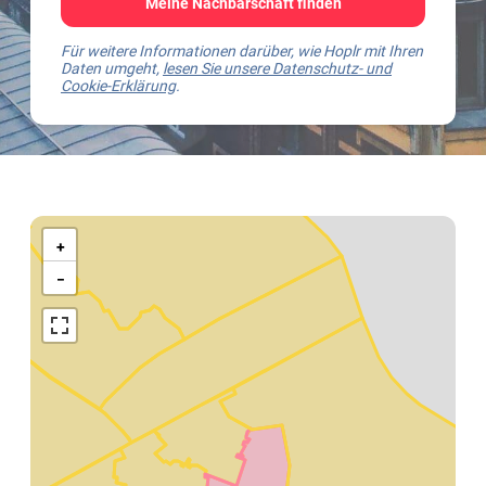
Meine Nachbarschaft finden
Für weitere Informationen darüber, wie Hoplr mit Ihren
Daten umgeht,
lesen Sie unsere Datenschutz- und
Cookie-Erklärung
.
Kaart
van
+
Weert
−