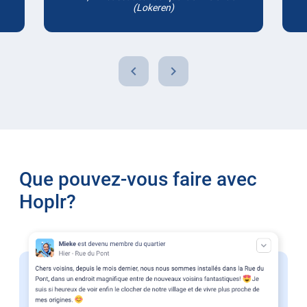
(Lokeren)
chevron_left
chevron_right
Que pouvez-vous faire avec
Hoplr?