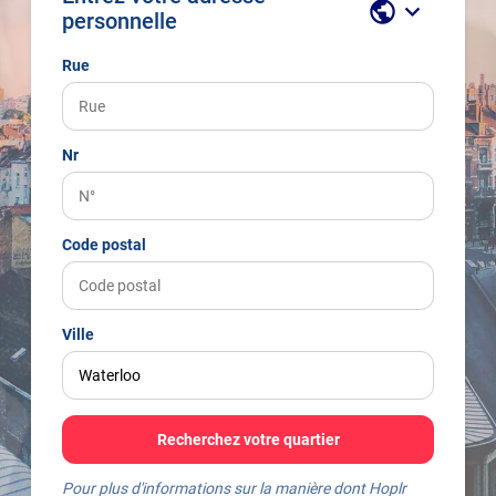
public
keyboard_arrow_down
personnelle
Rue
Nr
Code postal
Ville
Recherchez votre quartier
Pour plus d'informations sur la manière dont Hoplr