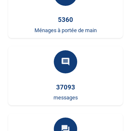
5360
Ménages à portée de main
comment
37093
messages
forum