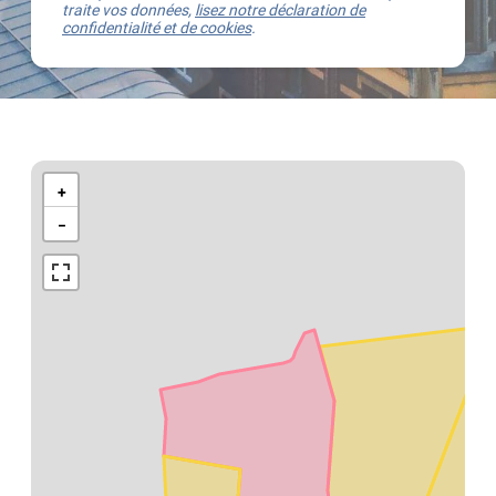
traite vos données,
lisez notre déclaration de
confidentialité et de cookies
.
Kaart
van
+
Waterloo
−