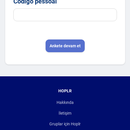
Código pessoal
Código
pessoal
Ankete devam et
HOPLR
Hakkında
İletişim
Gruplar için Hoplr