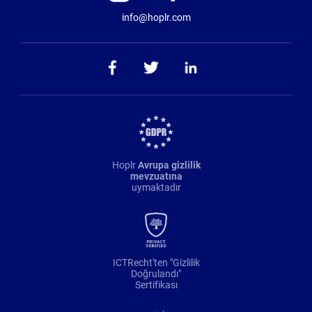
info@hoplr.com
Hoplr
Avrupa gizlilik
mevzuatına
uymaktadır
ICTRecht'ten "Gizlilik
Doğrulandı"
Sertifikası