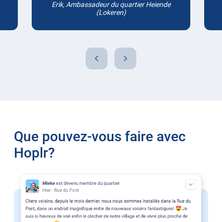
Erik, Ambassadeur du quartier Heiende
(Lokeren)
chevron_left
chevron_right
Que pouvez-vous faire avec
Hoplr?