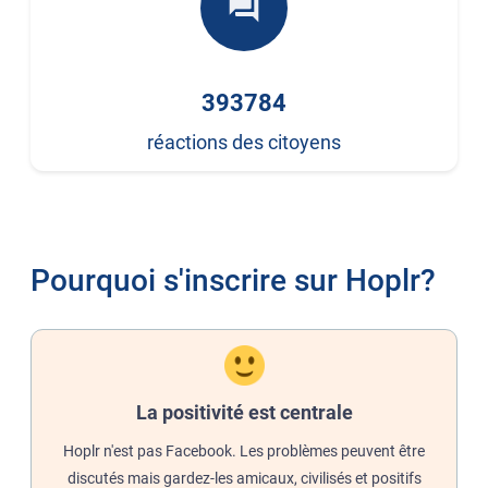
forum
393784
réactions des citoyens
Pourquoi s'inscrire sur Hoplr?
La positivité est centrale
Hoplr n'est pas Facebook. Les problèmes peuvent être
discutés mais gardez-les amicaux, civilisés et positifs