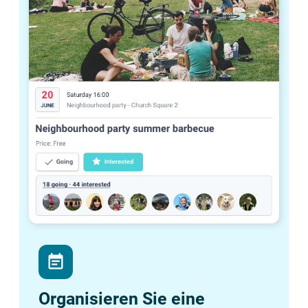
event_note
Organisieren Sie eine