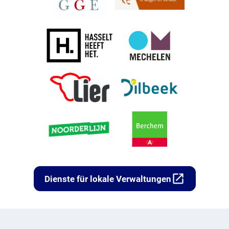
open_in_new
Dienste für lokale Verwaltungen