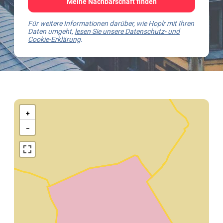
Meine Nachbarschaft finden
Für weitere Informationen darüber, wie Hoplr mit Ihren
Daten umgeht,
lesen Sie unsere Datenschutz- und
Cookie-Erklärung
.
Kaart
van
+
Wingene
−