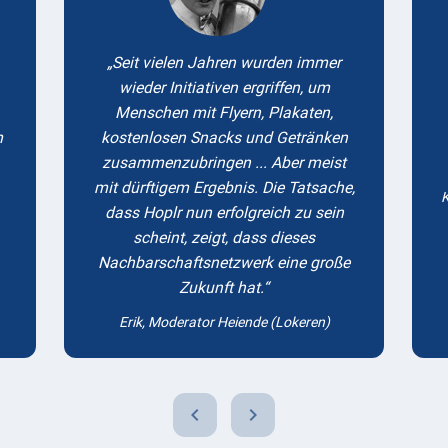
Seit vielen Jahren wurden immer
wieder Initiativen ergriffen, um
Menschen mit Flyern, Plakaten,
m
kostenlosen Snacks und Getränken
zusammenzubringen ... Aber meist
mit dürftigem Ergebnis. Die Tatsache,
K
dass Hoplr nun erfolgreich zu sein
scheint, zeigt, dass dieses
Nachbarschaftsnetzwerk eine große
Zukunft hat.
Erik, Moderator Heiende (Lokeren)
chevron_left
chevron_right