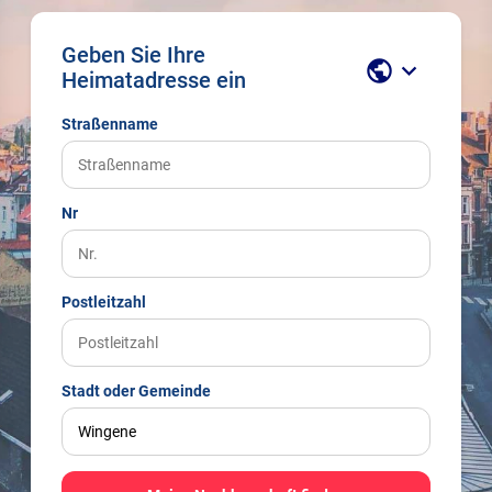
Geben Sie Ihre
public
keyboard_arrow_down
Heimatadresse ein
Straßenname
Nr
Postleitzahl
Stadt oder Gemeinde