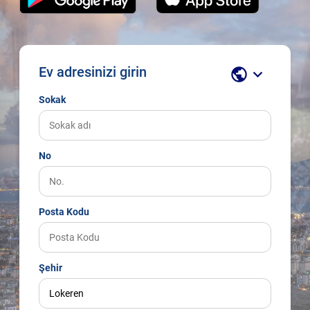
Ev adresinizi girin
public
keyboard_arrow_down
Sokak
No
Posta Kodu
Şehir