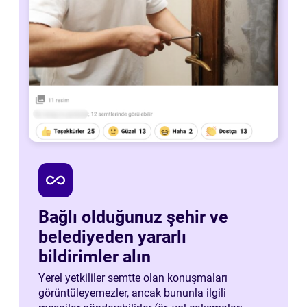
all_inclusive
Bağlı olduğunuz şehir ve
belediyeden yararlı
bildirimler alın
Yerel yetkililer semtte olan konuşmaları
görüntüleyemezler, ancak bununla ilgili