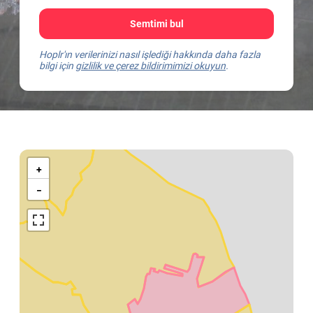
Semtimi bul
Hoplr'ın verilerinizi nasıl işlediği hakkında daha fazla
bilgi için
gizlilik ve çerez bildirimimizi okuyun
.
Kaart
van
+
Lokeren
−