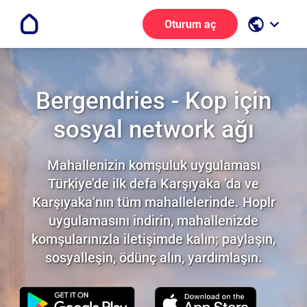
public
keyboard_arrow_down
Oturum aç
Bergendries - Kop için
sosyal network ağı
Mahallenizin komşuluk uygulaması
Türkiye’de ilk defa Karşıyaka ’da ve
Karşıyaka’nın tüm mahallelerinde. Hoplr
uygulamasını indirin, mahallenizde
komşularınızla iletişimde kalın; paylaşın,
sosyalleşin, ödünç alın, yardımlaşın.