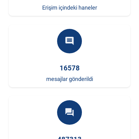
Erişim içindeki haneler
comment
16578
mesajlar gönderildi
forum