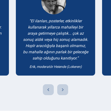
El ilanları, posterler, etkinlikler
.
kullanarak yıllarca mahalleyi bir
n
araya getirmeye çalıştık... çok az
sonuç aldık veya hiç sonuç alamadık.
Hoplr aracılığıyla başarılı olmamız,
bu mahalle ağının parlak bir geleceğe
sahip olduğunu kanıtlıyor.
Erik, moderatör Heiende (Lokeren)
chevron_left
chevron_right