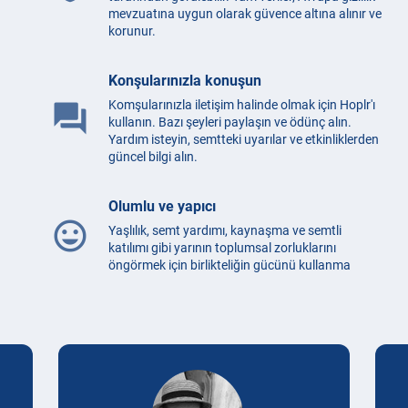
mevzuatına uygun olarak güvence altına alınır ve
korunur.
Konşularınızla konuşun
Komşularınızla iletişim halinde olmak için Hoplr'ı
question_answer
kullanın. Bazı şeyleri paylaşın ve ödünç alın.
Yardım isteyin, semtteki uyarılar ve etkinliklerden
güncel bilgi alın.
Olumlu ve yapıcı
mood
Yaşlılık, semt yardımı, kaynaşma ve semtli
katılımı gibi yarının toplumsal zorluklarını
öngörmek için birlikteliğin gücünü kullanma
Testimonials