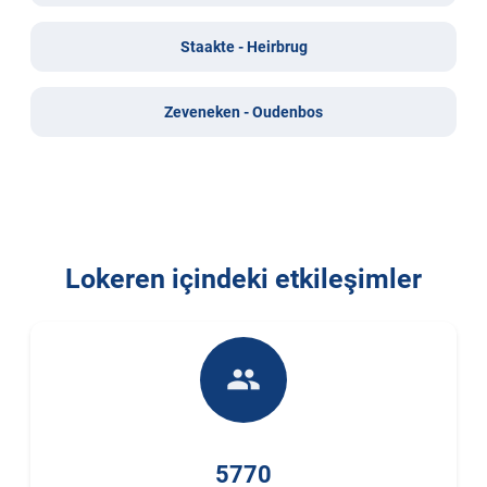
Staakte - Heirbrug
Zeveneken - Oudenbos
Lokeren içindeki etkileşimler
people
5770