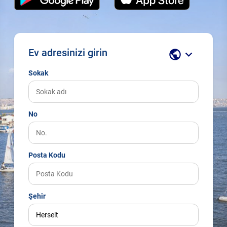
Ev adresinizi girin
public
keyboard_arrow_down
Sokak
No
Posta Kodu
Şehir