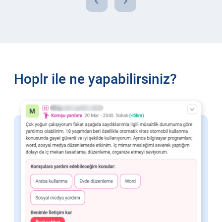
chevron_left
chevron_right
Hoplr ile ne yapabilirsiniz?