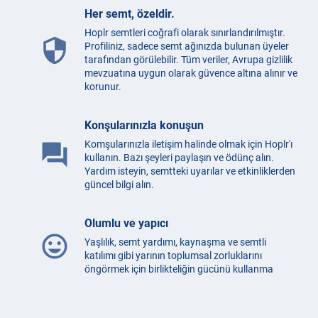
Her semt, özeldir.
Hoplr semtleri coğrafi olarak sınırlandırılmıştır.
security
Profiliniz, sadece semt ağınızda bulunan üyeler
tarafından görülebilir. Tüm veriler, Avrupa gizlilik
mevzuatına uygun olarak güvence altına alınır ve
korunur.
Konşularınızla konuşun
Komşularınızla iletişim halinde olmak için Hoplr'ı
question_answer
kullanın. Bazı şeyleri paylaşın ve ödünç alın.
Yardım isteyin, semtteki uyarılar ve etkinliklerden
güncel bilgi alın.
Olumlu ve yapıcı
mood
Yaşlılık, semt yardımı, kaynaşma ve semtli
katılımı gibi yarının toplumsal zorluklarını
öngörmek için birlikteliğin gücünü kullanma