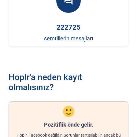
forum
222725
semtlilerin mesajları
Hoplr'a neden kayıt
olmalısınız?
Pozitiflik önde gelir.
Hoplr, Facebook değildir. Sorunlar tartışılabilir, ancak bu