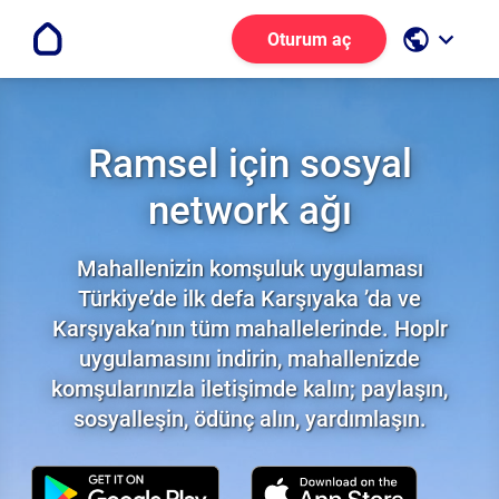
public
keyboard_arrow_down
Oturum aç
Ramsel için sosyal
network ağı
Mahallenizin komşuluk uygulaması
Türkiye’de ilk defa Karşıyaka ’da ve
Karşıyaka’nın tüm mahallelerinde. Hoplr
uygulamasını indirin, mahallenizde
komşularınızla iletişimde kalın; paylaşın,
sosyalleşin, ödünç alın, yardımlaşın.