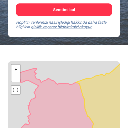
Semtimi bul
Hoplr'ın verilerinizi nasıl işlediği hakkında daha fazla
bilgi için
gizlilik ve çerez bildirimimizi okuyun
.
Kaart
van
+
Herselt
−