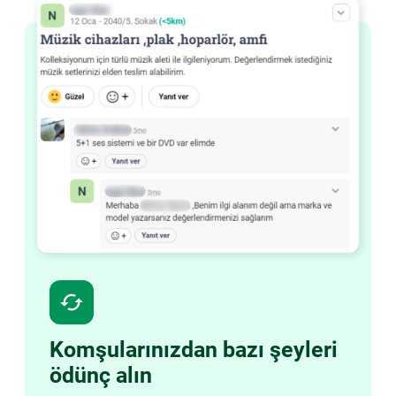
cached
Komşularınızdan bazı şeyleri
ödünç alın