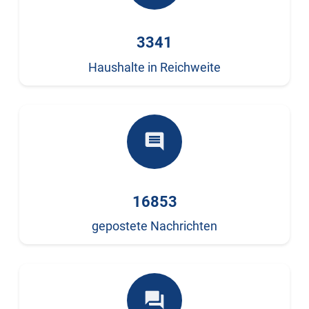
3341
Haushalte in Reichweite
comment
16853
gepostete Nachrichten
forum