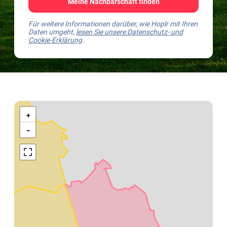
Meine Nachbarschaft finden
Für weitere Informationen darüber, wie Hoplr mit Ihren
Daten umgeht,
lesen Sie unsere Datenschutz- und
Cookie-Erklärung
.
Kaart
van
+
Rumst
−