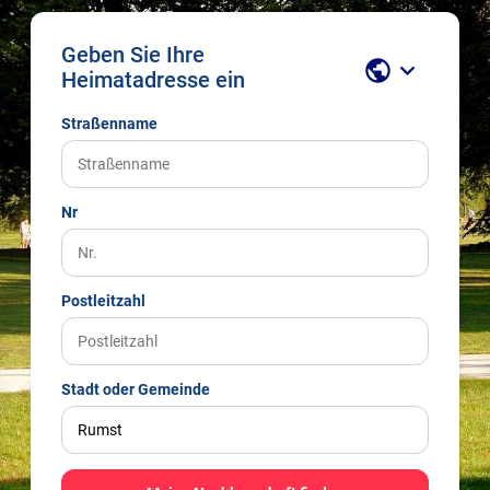
Geben Sie Ihre
public
keyboard_arrow_down
Heimatadresse ein
Straßenname
Nr
Postleitzahl
Stadt oder Gemeinde