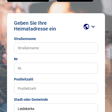
Geben Sie Ihre
public
keyboard_arrow_down
Heimatadresse ein
Straßenname
Nr
Postleitzahl
Stadt oder Gemeinde