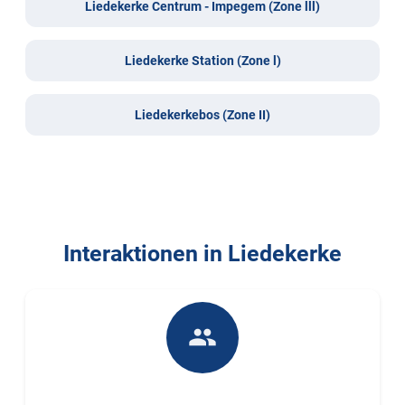
Liedekerke Centrum - Impegem (Zone lll)
Liedekerke Station (Zone l)
Liedekerkebos (Zone II)
Interaktionen in Liedekerke
people