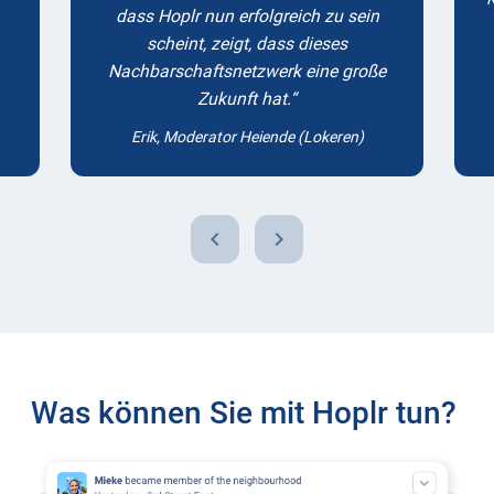
dass Hoplr nun erfolgreich zu sein
scheint, zeigt, dass dieses
Nachbarschaftsnetzwerk eine große
Zukunft hat.
Erik, Moderator Heiende (Lokeren)
chevron_left
chevron_right
Was können Sie mit Hoplr tun?