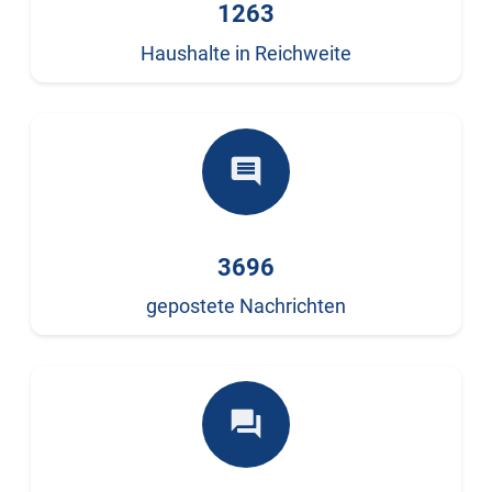
1263
Haushalte in Reichweite
comment
3696
gepostete Nachrichten
forum