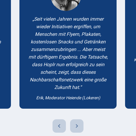
Seit vielen Jahren wurden immer
wieder Initiativen ergriffen, um
Menschen mit Flyern, Plakaten,
m
kostenlosen Snacks und Getränken
zusammenzubringen ... Aber meist
mit dürftigem Ergebnis. Die Tatsache,
K
dass Hoplr nun erfolgreich zu sein
scheint, zeigt, dass dieses
Nachbarschaftsnetzwerk eine große
Zukunft hat.
Erik, Moderator Heiende (Lokeren)
chevron_left
chevron_right