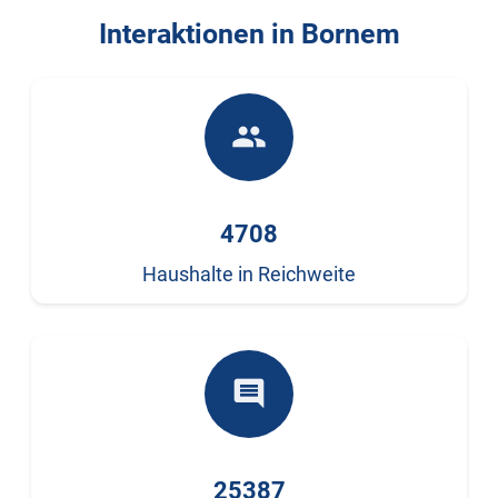
Interaktionen in Bornem
people
4708
Haushalte in Reichweite
comment
25387