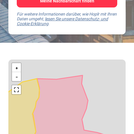
Meine Nachbarschaft finden
Für weitere Informationen darüber, wie Hoplr mit Ihren
Daten umgeht,
lesen Sie unsere Datenschutz- und
Cookie-Erklärung
.
Kaart
van
+
Bornem
−