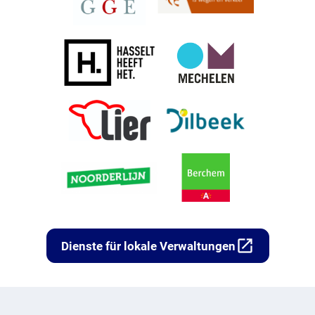
open_in_new
Dienste für lokale Verwaltungen