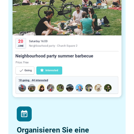
event_note
Organisieren Sie eine