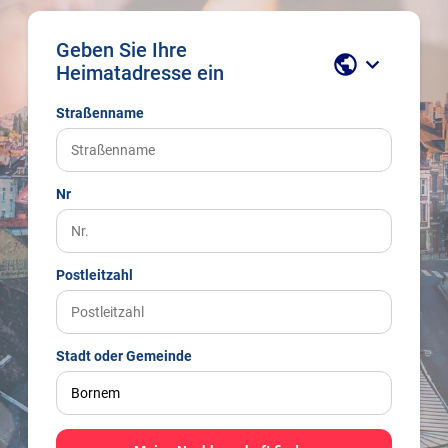
Geben Sie Ihre
public
keyboard_arrow_down
Heimatadresse ein
Straßenname
Nr
Postleitzahl
Stadt oder Gemeinde