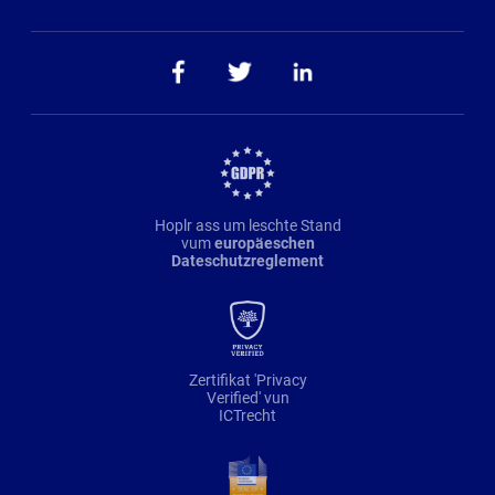
Hoplr ass um leschte Stand
vum
europäeschen
Dateschutzreglement
Zertifikat 'Privacy
Verified' vun
ICTrecht