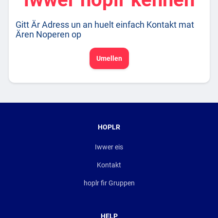
Gitt Är Adress un an huelt einfach Kontakt mat
Ären Noperen op
Umellen
HOPLR
Iwwer eis
Kontakt
hoplr fir Gruppen
HELP