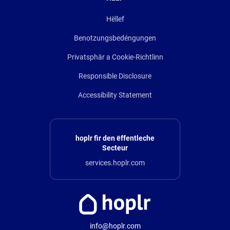
Hëllef
Benotzungsbedéngungen
Privatsphär a Cookie-Richtlinn
Responsible Disclosure
Accessibility Statement
hoplr fir den ëffentleche
Secteur
services.hoplr.com
info@hoplr.com