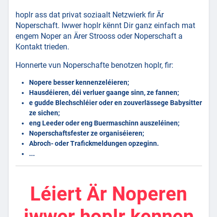
hoplr ass dat privat soziaalt Netzwierk fir Är
Noperschaft. Iwwer hoplr kënnt Dir ganz einfach mat
engem Noper an Ärer Strooss oder Noperschaft a
Kontakt trieden.
Honnerte vun Noperschafte benotzen hoplr, fir:
Nopere besser kennenzeléieren;
Hausdéieren, déi verluer gaange sinn, ze fannen;
e gudde Blechschléier oder en zouverlässege Babysitter
ze sichen;
eng Leeder oder eng Buermaschinn auszeléinen;
Noperschaftsfester ze organiséieren;
Abroch- oder Trafickmeldungen opzeginn.
...
Léiert Är Noperen
iwwer hoplr kennen