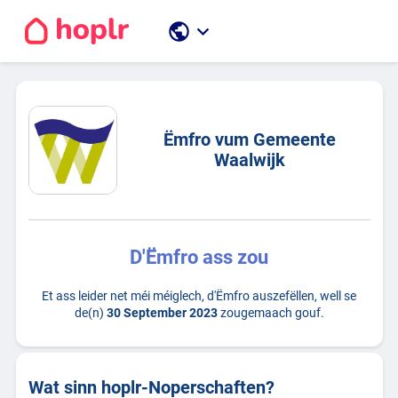
public
keyboard_arrow_down
Ëmfro vum Gemeente
Waalwijk
D'Ëmfro ass zou
Et ass leider net méi méiglech, d'Ëmfro auszefëllen, well se
de(n)
30 September 2023
zougemaach gouf.
Wat sinn hoplr-Noperschaften?