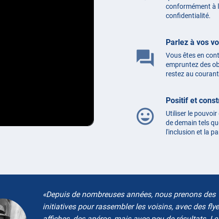
conformément à la
confidentialité.
Parlez à vos vo
question_answer
Vous êtes en cont
empruntez des obj
restez au courant 
Positif et const
mood
Utiliser le pouvoir
de demain tels que
l'inclusion et la p
Depuis de nombreuses années, nous prenons des
initiatives pour rassembler les voisins, avec des flye
affiches, des apéros, mais avec peu de résultats. Le 