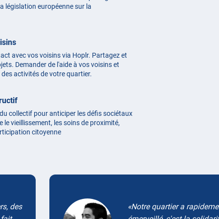
 législation européenne sur la
isins
act avec vos voisins via Hoplr. Partagez et
ets. Demander de l'aide à vos voisins et
des activités de votre quartier.
ructif
 du collectif pour anticiper les défis sociétaux
 le vieillissement, les soins de proximité,
articipation citoyenne
rs, des
Notre quartier a rapidemen
fait
émerveillé, c'est la solidari