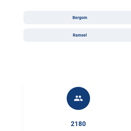
Bergom
Ramsel
people
2180