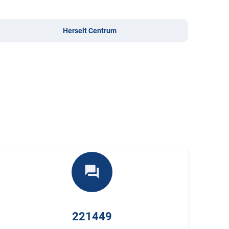
Herselt Centrum
forum
221449