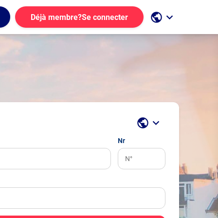
public
keyboard_arrow_down
Déjà membre?
Se connecter
public
keyboard_arrow_down
Nr