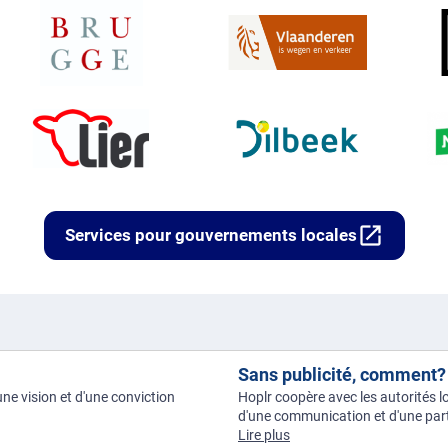
open_in_new
Services pour gouvernements locales
Sans publicité, comment?
une vision et d'une conviction
Hoplr coopère avec les autorités lo
d'une communication et d'une parti
Lire plus