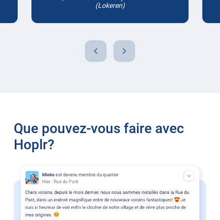
(Lokeren)
chevron_left
chevron_right
Que pouvez-vous faire avec
Hoplr?