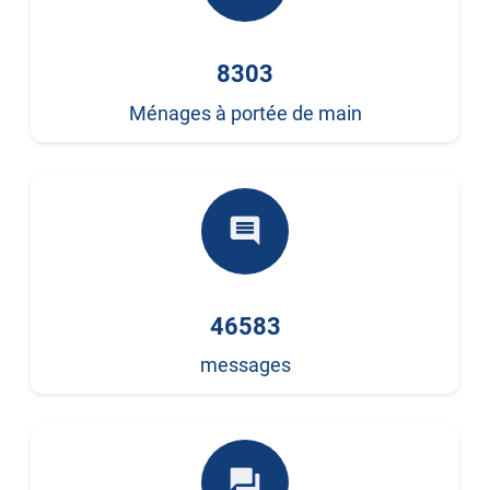
8303
Ménages à portée de main
comment
46583
messages
forum