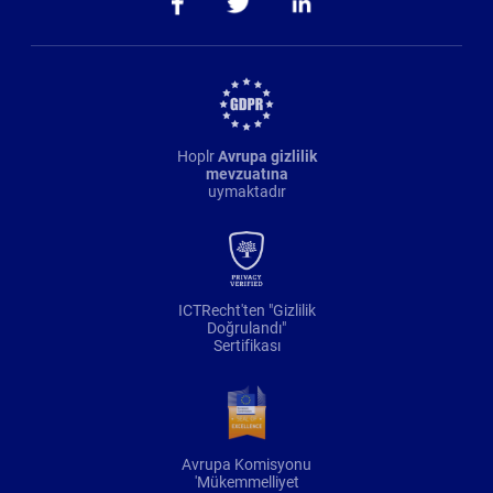
Hoplr
Avrupa gizlilik
mevzuatına
uymaktadır
ICTRecht'ten "Gizlilik
Doğrulandı"
Sertifikası
Avrupa Komisyonu
'Mükemmelliyet